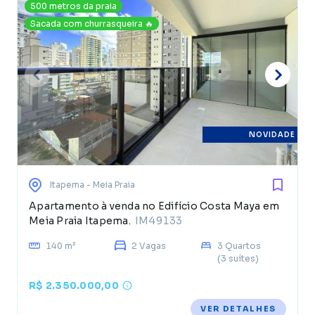
500 metros da praia
Sacada com churrasqueira 🔥
NOVIDADE
Itapema
- Meia Praia
Apartamento à venda no Edifício Costa Maya em
Meia Praia Itapema.
IM49133
140 m²
2 Vagas
3 Quartos
(3 suítes)
R$ 2.350.000,00
VER DETALHES