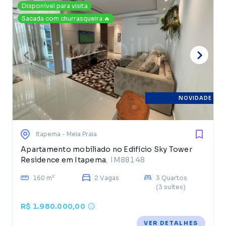
Disponível para visita
Sacada com churrasqueira 🔥
NOVIDADE
Itapema
- Meia Praia
Apartamento mobiliado no Edifício Sky Tower
Residence em Itapema.
IM88148
160 m²
2 Vagas
3 Quartos
(3 suítes)
R$ 1.980.000,00
VER DETALHES