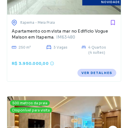
NOVIDADE
Itapema
- Meia Praia
Apartamento com vista mar no Edifício Vogue
Maison em Itapema.
IM63480
250 m²
3 Vagas
4 Quartos
(4 suítes)
R$ 3.950.000,00
VER DETALHES
500 metros da praia
Disponível para visita