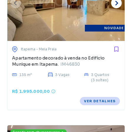
NOVIDADE
Itapema
- Meia Praia
Apartamento decorado à venda no Edifício
Munique em Itapema.
IM46830
135 m²
3 Vagas
3 Quartos
(3 suítes)
R$ 1.995.000,00
VER DETALHES