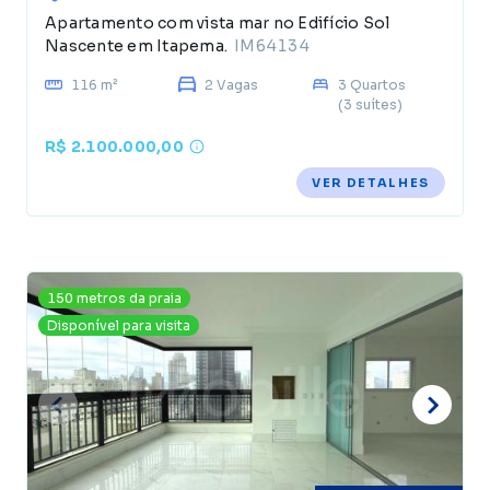
Apartamento com vista mar no Edifício Sol
Nascente em Itapema.
IM64134
116 m²
2 Vagas
3 Quartos
(3 suítes)
R$ 2.100.000,00
VER DETALHES
150 metros da praia
Disponível para visita