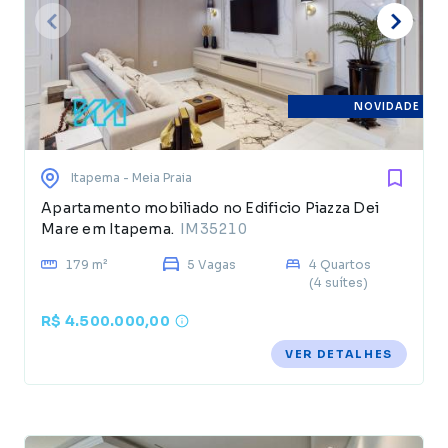
NOVIDADE
Itapema
- Meia Praia
Apartamento mobiliado no Edificio Piazza Dei
Mare em Itapema.
IM35210
179 m²
5 Vagas
4 Quartos
(4 suítes)
R$ 4.500.000,00
VER DETALHES