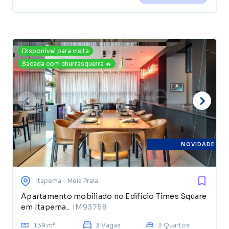
Disponível para visita
Sacada com churrasqueira 🔥
NOVIDADE
Itapema
- Meia Praia
Apartamento mobiliado no Edifício Times Square
em Itapema..
IM93758
139 m²
3 Vagas
3 Quartos