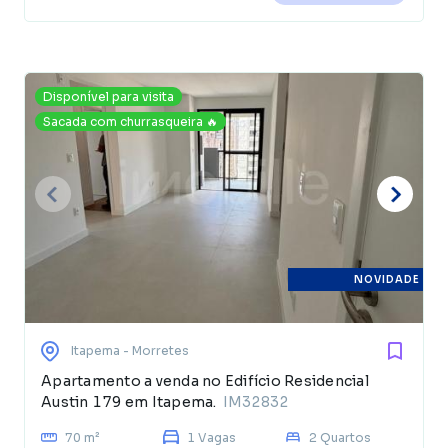
Disponível para visita
Sacada com churrasqueira 🔥
NOVIDADE
Itapema
- Morretes
Apartamento a venda no Edifício Residencial
Austin 179 em Itapema.
IM32832
70 m²
1 Vagas
2 Quartos