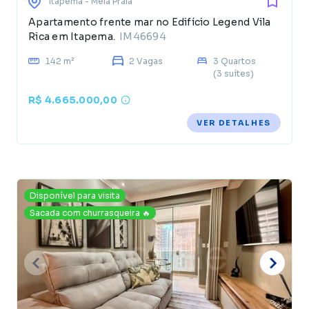
Itapema
- Meia Praia
Apartamento frente mar no Edifício Legend Vila
Rica em Itapema.
IM46694
142 m²
2 Vagas
3 Quartos
(3 suítes)
R$ 4.665.000,00
VER DETALHES
Disponível para visita
Sacada com churrasqueira 🔥