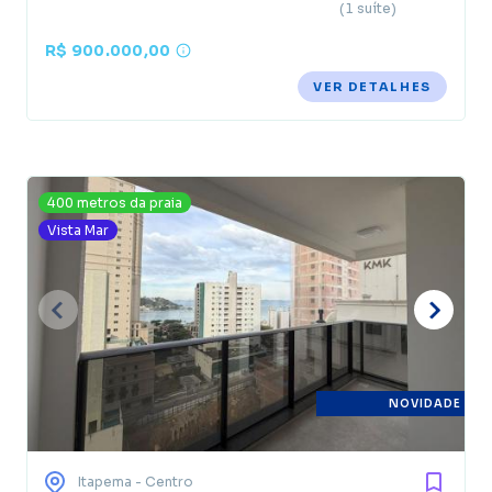
(1 suíte)
R$ 900.000,00
VER DETALHES
400 metros da praia
Vista Mar
NOVIDADE
Itapema
- Centro