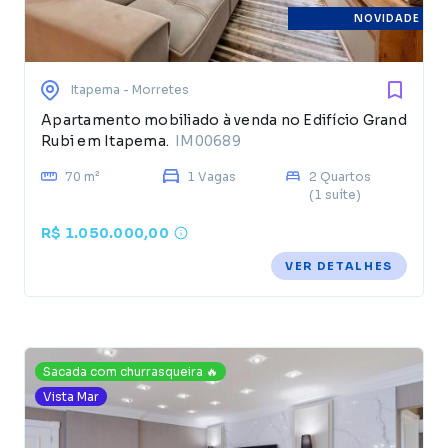
NOVIDADE
Itapema
- Morretes
Apartamento mobiliado à venda no Edifício Grand
Rubi em Itapema.
IM00689
70 m²
1 Vagas
2 Quartos
(1 suíte)
R$ 1.050.000,00
VER DETALHES
Sacada com churrasqueira 🔥
Vista Mar