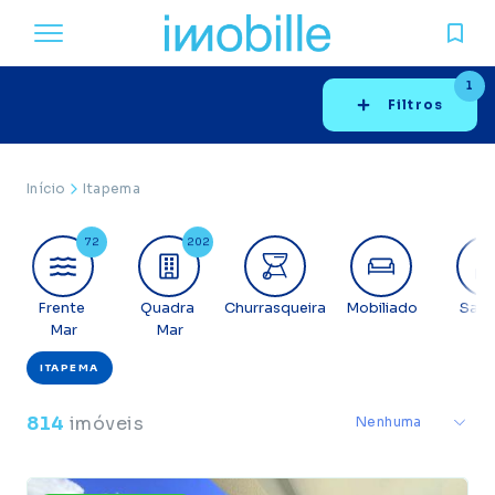
1
Filtros
Início
Itapema
72
202
Frente
Quadra
Churrasqueira
Mobiliado
Sac
Mar
Mar
ITAPEMA
X
814
imóveis