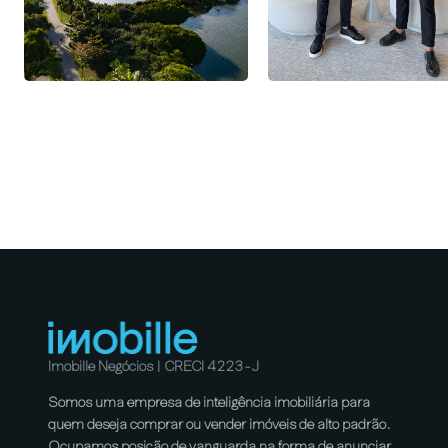
Imobille Negócios | CRECI 4223-J
Somos uma empresa de inteligência imobiliária para
quem deseja comprar ou vender imóveis de alto padrão.
Ocupamos posição de vanguarda na forma de anunciar