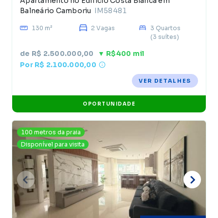
Apartamento no Edificio Costa Blanca em
Balneário Camboriu
IM58481
130 m²
2 Vagas
3 Quartos
(3 suítes)
de R$ 2.500.000,00
▼ R$400 mil
Por R$ 2.100.000,00
VER DETALHES
OPORTUNIDADE
100 metros da praia
Disponível para visita