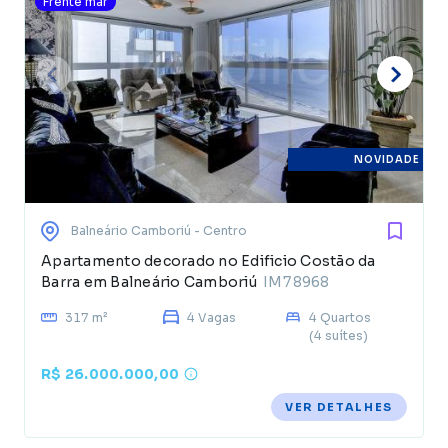
Frente mar
NOVIDADE
Balneário Camboriú
- Centro
Apartamento decorado no Edificio Costão da
Barra em Balneário Camboriú
IM78968
317 m²
4 Vagas
4 Quartos
(4 suítes)
R$ 26.000.000,00
VER DETALHES