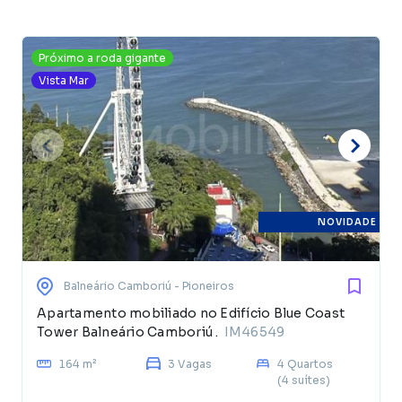
Próximo a roda gigante
Vista Mar
NOVIDADE
Balneário Camboriú
- Pioneiros
Apartamento mobiliado no Edifício Blue Coast
Tower Balneário Camboriú .
IM46549
164 m²
3 Vagas
4 Quartos
(4 suítes)