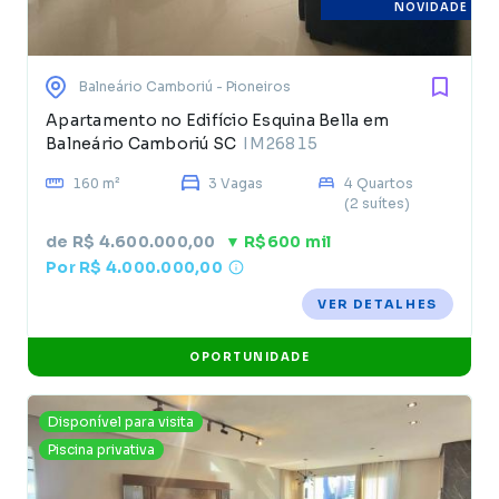
NOVIDADE
Balneário Camboriú
- Pioneiros
Apartamento no Edifício Esquina Bella em
Balneário Camboriú SC
IM26815
160 m²
3 Vagas
4 Quartos
(2 suítes)
de R$ 4.600.000,00
▼ R$600 mil
Por R$ 4.000.000,00
VER DETALHES
OPORTUNIDADE
Disponível para visita
Piscina privativa