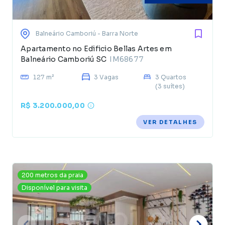
Balneário Camboriú
- Barra Norte
Apartamento no Edificio Bellas Artes em
Balneário Camboriú SC
IM68677
127 m²
3 Vagas
3 Quartos
(3 suítes)
R$ 3.200.000,00
VER DETALHES
200 metros da praia
Disponível para visita