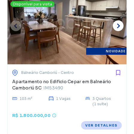
Disponível para visita
NOVIDADE
Balneário Camboriú
- Centro
Apartamento no Edificio Cepar em Balneário
Camboriú SC
IM53490
103 m²
1 Vagas
3 Quartos
(1 suíte)
R$ 1.800.000,00
VER DETALHES