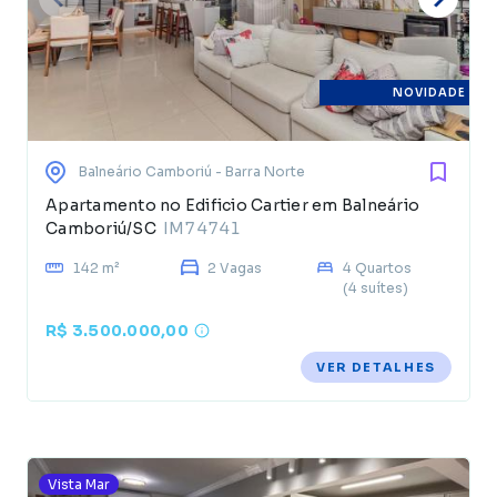
NOVIDADE
Balneário Camboriú
- Barra Norte
Apartamento no Edificio Cartier em Balneário
Camboriú/SC
IM74741
142 m²
2 Vagas
4 Quartos
(4 suítes)
R$ 3.500.000,00
VER DETALHES
Vista Mar