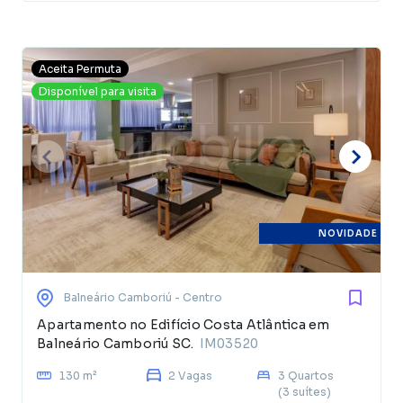
Aceita Permuta
Disponível para visita
NOVIDADE
Balneário Camboriú
- Centro
Apartamento no Edifício Costa Atlântica em
Balneário Camboriú SC.
IM03520
130 m²
2 Vagas
3 Quartos
(3 suítes)