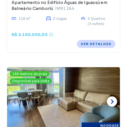
Apartamento no Edifício Águas de Iguassú em
Balneário Camboriú
IM91164
118 m²
2 Vagas
3 Quartos
(3 suítes)
R$ 2.150.000,00
VER DETALHES
180 metros da praia
Disponível para visita
NOVIDADE