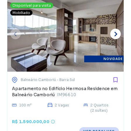
Disponível para visita
Mobiliado
NOVIDADE
Balneário Camboriú
- Barra Sul
Apartamento no Edifício Hermosa Residence em
Balneário Camboriú
IM96610
100 m²
2 Vagas
2 Quartos
(2 suítes)
R$ 1.590.000,00