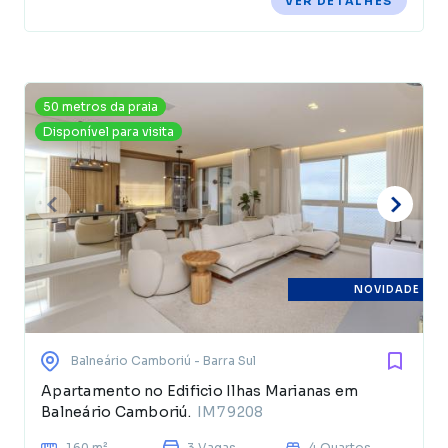
VER DETALHES
50 metros da praia
Disponível para visita
NOVIDADE
Balneário Camboriú
- Barra Sul
Apartamento no Edificio Ilhas Marianas em
Balneário Camboriú.
IM79208
160 m²
3 Vagas
4 Quartos