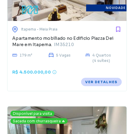
NOVIDADE
Itapema
- Meia Praia
Apartamento mobiliado no Edificio Piazza Dei
Mare em Itapema.
IM35210
179 m²
5 Vagas
4 Quartos
(4 suítes)
R$ 4.500.000,00
VER DETALHES
Disponível para visita
Sacada com churrasqueira 🔥