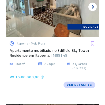
NOVIDADE
Itapema
- Meia Praia
Apartamento mobiliado no Edifício Sky Tower
Residence em Itapema.
IM88148
160 m²
2 Vagas
3 Quartos
(3 suítes)
R$ 1.980.000,00
VER DETALHES