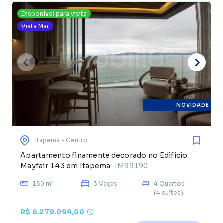
Disponível para visita
Vista Mar
NOVIDADE
Itapema
- Centro
Apartamento finamente decorado no Edifício
Mayfair 143 em Itapema.
IM99190
150 m²
3 Vagas
4 Quartos
(4 suítes)
R$ 6.279.094,00