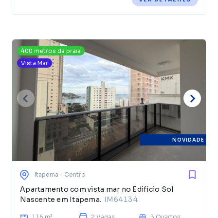
400 metros da praia
Vista Mar
NOVIDADE
Itapema
- Centro
Apartamento com vista mar no Edifício Sol
Nascente em Itapema.
IM64134
116 m²
2 Vagas
3 Quartos