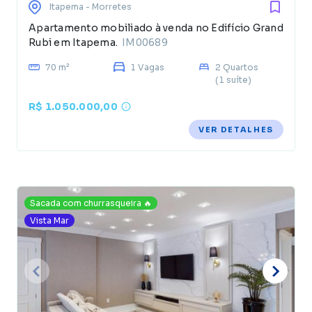
Itapema
- Morretes
Apartamento mobiliado à venda no Edifício Grand
Rubi em Itapema.
IM00689
70 m²
1 Vagas
2 Quartos
(1 suíte)
R$ 1.050.000,00
VER DETALHES
Sacada com churrasqueira 🔥
Vista Mar