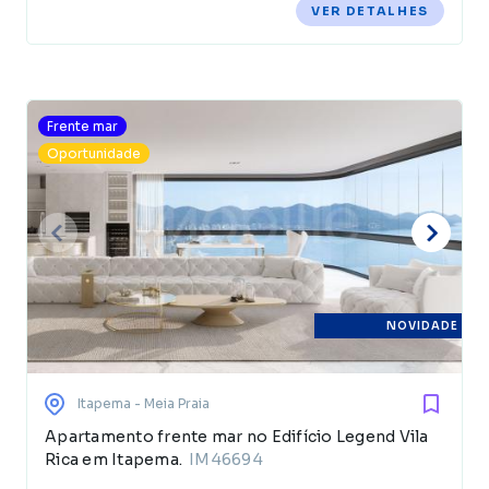
VER DETALHES
Frente mar
Oportunidade
NOVIDADE
Itapema
- Meia Praia
Apartamento frente mar no Edifício Legend Vila
Rica em Itapema.
IM46694