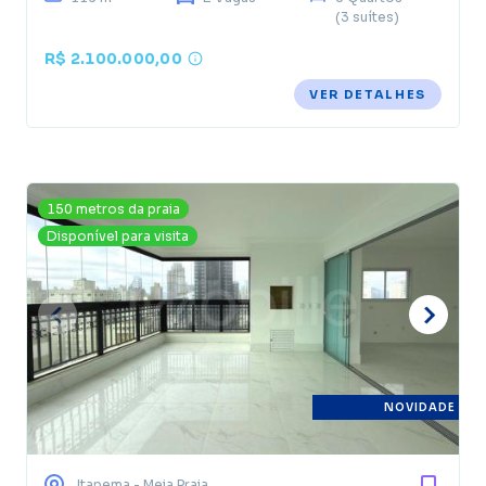
(3 suítes)
R$ 2.100.000,00
VER DETALHES
150 metros da praia
Disponível para visita
NOVIDADE
Itapema
- Meia Praia