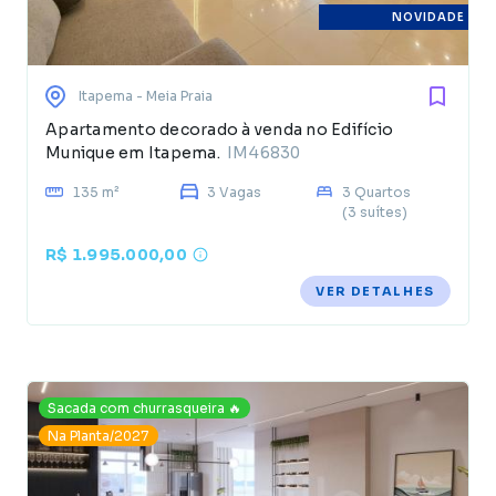
NOVIDADE
Itapema
- Meia Praia
Apartamento decorado à venda no Edifício
Munique em Itapema.
IM46830
135 m²
3 Vagas
3 Quartos
(3 suítes)
R$ 1.995.000,00
VER DETALHES
Sacada com churrasqueira 🔥
Na Planta/2027