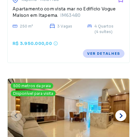
Apartamento com vista mar no Edifício Vogue
Maison em Itapema.
IM63480
250 m²
3 Vagas
4 Quartos
(4 suítes)
R$ 3.950.000,00
VER DETALHES
500 metros da praia
Disponível para visita