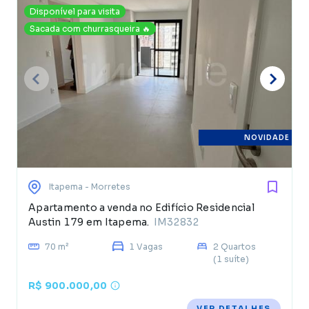
Disponível para visita
Sacada com churrasqueira 🔥
NOVIDADE
Itapema
- Morretes
Apartamento a venda no Edifício Residencial
Austin 179 em Itapema.
IM32832
70 m²
1 Vagas
2 Quartos
(1 suíte)
R$ 900.000,00
VER DETALHES