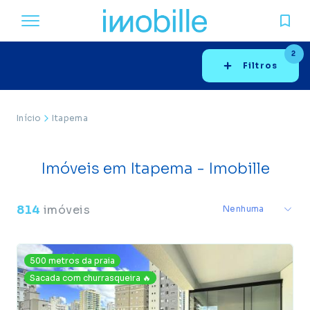
2
Filtros
Início
Itapema
Imóveis em Itapema - Imobille
814
imóveis
500 metros da praia
Sacada com churrasqueira 🔥