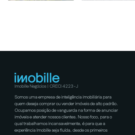
Imobille Negócios | CRECI 4223-J
Somos uma empresa de inteligência imobiliária para
quem deseja comprar ou vender imóveis de alto padrão.
Ocupamos posição de vanguarda na forma de anunciar
imóveis e atender nossos clientes. Nosso foco, para o
qual trabalhamos incansavelmente, é para que a
experiência Imobille seja fluída, desde os primeiros