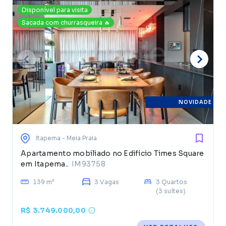
Disponível para visita
Sacada com churrasqueira 🔥
NOVIDADE
Itapema
- Meia Praia
Apartamento mobiliado no Edifício Times Square
em Itapema..
IM93758
139 m²
3 Vagas
3 Quartos
(3 suítes)
R$ 3.749.000,00