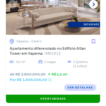
NOVIDADE
Itapema
- Centro
Apartamento diferenciado no Edifício Atlan
Tower em Itapema.
IM61912
131 m²
2 Vagas
3 Quartos
(3 suítes)
de R$ 2.800.000,00
▼ R$1,2 mi
Por R$ 1.600.000,00
VER DETALHES
OPORTUNIDADE