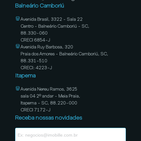
Balneário Camboriú
Avenida Brasil, 3322 - Sala 22
Centro - Balneário Camboriú - SC,
88.330-060
CRECI 6854-J
Avenida Ruy Barbosa, 320
Praia dos Amores - Balneário Camboriú, SC,
88.331-510
CRECI: 4223-J
Itapema
Avenida Nereu Ramos, 3625
sala 04 2º andar - Meia Praia,
Itapema - SC, 88.220-000
CRECI 7172-J
Receba nossas novidades