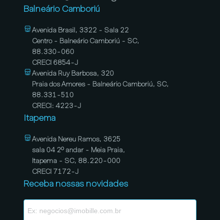
Balneário Camboriú
Avenida Brasil, 3322 - Sala 22
Centro - Balneário Camboriú - SC,
88.330-060
CRECI 6854-J
Avenida Ruy Barbosa, 320
Praia dos Amores - Balneário Camboriú, SC,
88.331-510
CRECI: 4223-J
Itapema
Avenida Nereu Ramos, 3625
sala 04 2º andar - Meia Praia,
Itapema - SC, 88.220-000
CRECI 7172-J
Receba nossas novidades