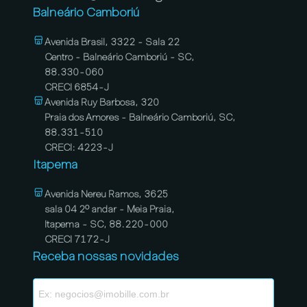
Balneário Camboriú
Avenida Brasil, 3322 - Sala 22
Centro - Balneário Camboriú - SC,
88.330-060
CRECI 6854-J
Avenida Ruy Barbosa, 320
Praia dos Amores - Balneário Camboriú, SC,
88.331-510
CRECI: 4223-J
Itapema
Avenida Nereu Ramos, 3625
sala 04 2º andar - Meia Praia,
Itapema - SC, 88.220-000
CRECI 7172-J
Receba nossas novidades