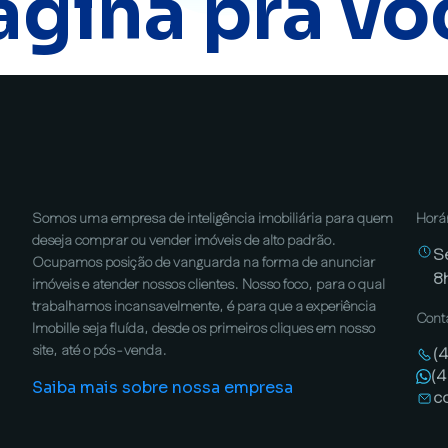
ágina pra vo
Somos uma empresa de inteligência imobiliária para quem
Horá
deseja comprar ou vender imóveis de alto padrão.
S
Ocupamos posição de vanguarda na forma de anunciar
8
imóveis e atender nossos clientes. Nosso foco, para o qual
trabalhamos incansavelmente, é para que a experiência
Cont
Imobille seja fluída, desde os primeiros cliques em nosso
site, até o pós-venda.
(
(
Saiba mais sobre nossa empresa
c