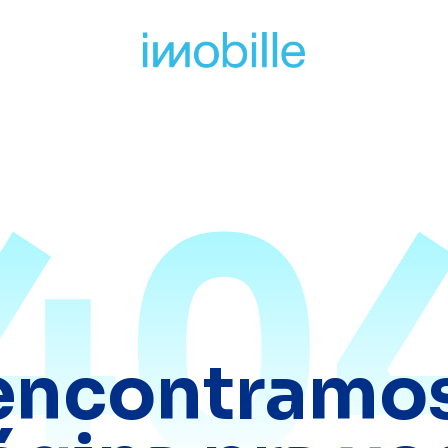
40
encontramos