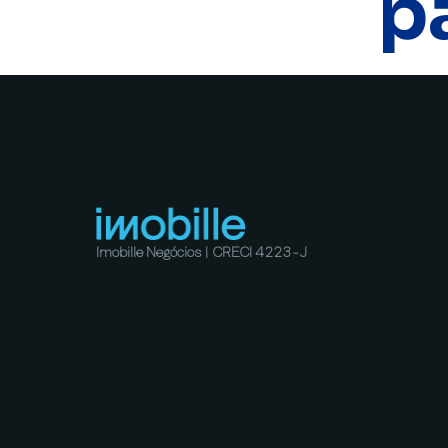
p
Imobille Negócios | CRECI 4223-J