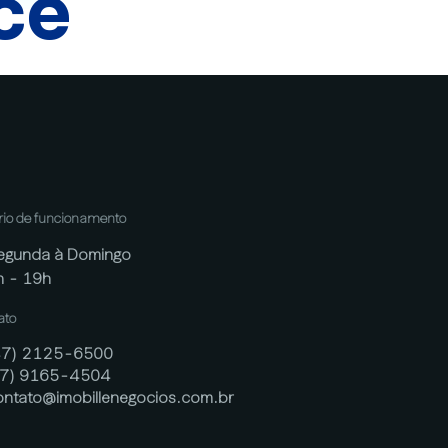
cê
rio de funcionamento
egunda à Domingo
h - 19h
ato
47) 2125-6500
47) 9165-4504
ontato@imobillenegocios.com.br