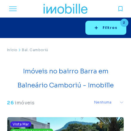
2
Filtros
Início
Bal. Camboriú
Imóveis no bairro Barra em
Balneário Camboriú - Imobille
26
imóveis
Vista Mar