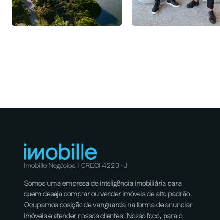
Imobille Negócios | CRECI 4223-J
Somos uma empresa de inteligência imobiliária para
quem deseja comprar ou vender imóveis de alto padrão.
Ocupamos posição de vanguarda na forma de anunciar
imóveis e atender nossos clientes. Nosso foco, para o