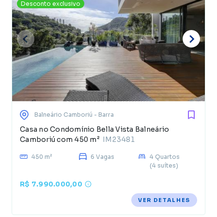
Desconto exclusivo
Balneário Camboriú
- Barra
Casa no Condomínio Bella Vista Balneário
Camboriú com 450 m²
IM23481
450 m²
6 Vagas
4 Quartos
(4 suítes)
R$ 7.990.000,00
VER DETALHES