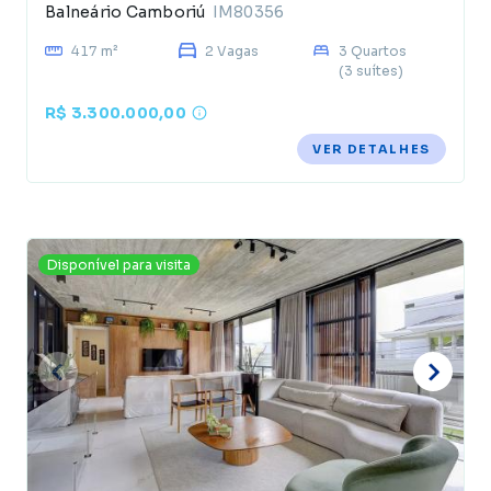
Balneário Camboriú
IM80356
417 m²
2 Vagas
3 Quartos
(3 suítes)
R$ 3.300.000,00
VER DETALHES
Disponível para visita