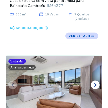
Casa exclusiva com vista panorâmica para
Balneário Camboriú
IM64377
380 m²
10 Vagas
7 Quartos
(7 suítes)
R$ 35.000.000,00
VER DETALHES
Vista Mar
Analisa permuta