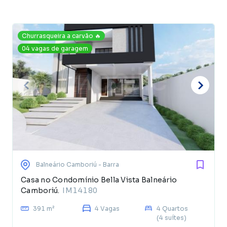
Churrasqueira a carvão 🔥
04 vagas de garagem
Balneário Camboriú
- Barra
Casa no Condomínio Bella Vista Balneário
Camboriú.
IM14180
391 m²
4 Vagas
4 Quartos
(4 suítes)