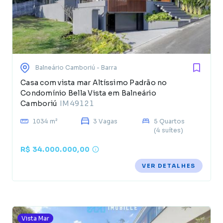
Balneário Camboriú
- Barra
Casa com vista mar Altíssimo Padrão no
Condomínio Bella Vista em Balneário
Camboriú
IM49121
1034 m²
3 Vagas
5 Quartos
(4 suítes)
R$ 34.000.000,00
VER DETALHES
Vista Mar