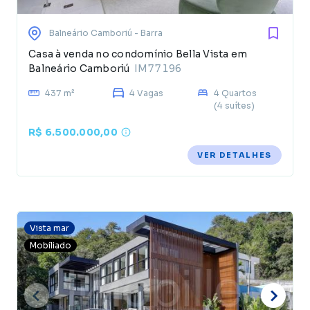
Balneário Camboriú
- Barra
Casa à venda no condomínio Bella Vista em
Balneário Camboriú
IM77196
437 m²
4 Vagas
4 Quartos
(4 suítes)
R$ 6.500.000,00
VER DETALHES
Vista mar
Mobiliado