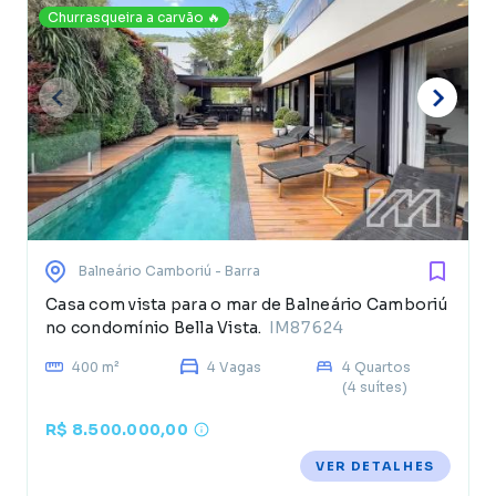
Churrasqueira a carvão 🔥
Balneário Camboriú
- Barra
Casa com vista para o mar de Balneário Camboriú
no condomínio Bella Vista.
IM87624
400 m²
4 Vagas
4 Quartos
(4 suítes)
R$ 8.500.000,00
VER DETALHES