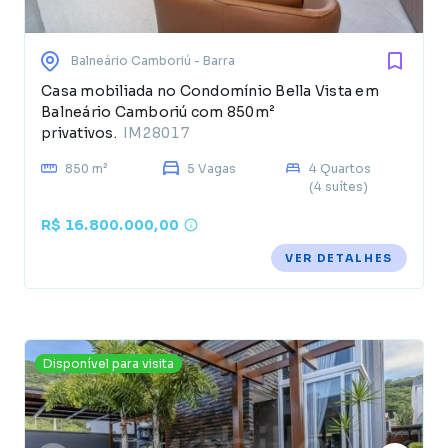
Balneário Camboriú
- Barra
Casa mobiliada no Condomínio Bella Vista em
Balneário Camboriú com 850m²
privativos.
IM28017
850 m²
5 Vagas
4 Quartos
(4 suítes)
R$ 16.800.000,00
VER DETALHES
Disponível para visita