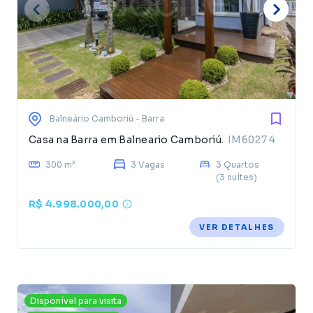
Balneário Camboriú
- Barra
Casa na Barra em Balneario Camboriú.
IM60274
300 m²
3 Vagas
3 Quartos
(3 suítes)
R$ 4.998.000,00
VER DETALHES
Disponível para visita