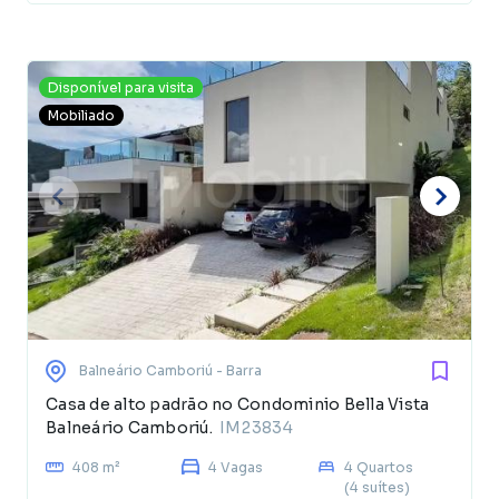
Disponível para visita
Mobiliado
Balneário Camboriú
- Barra
Casa de alto padrão no Condominio Bella Vista
Balneário Camboriú.
IM23834
408 m²
4 Vagas
4 Quartos
(4 suítes)