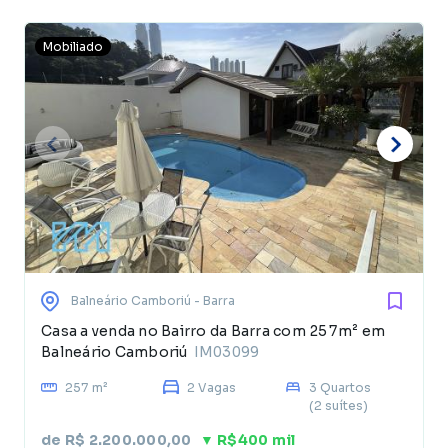
Mobiliado
Balneário Camboriú
- Barra
Casa a venda no Bairro da Barra com 257m² em
Balneário Camboriú
IM03099
257 m²
2 Vagas
3 Quartos
(2 suítes)
de R$ 2.200.000,00
▼ R$400 mil