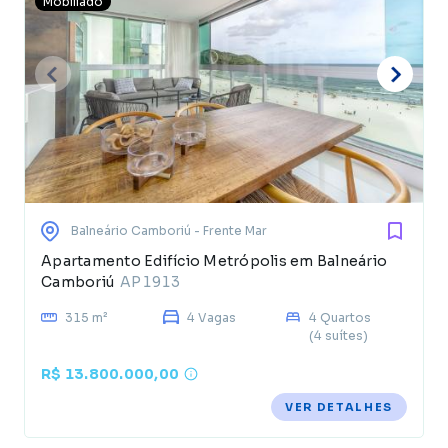
Mobiliado
Balneário Camboriú
- Frente Mar
Apartamento Edifício Metrópolis em Balneário
Camboriú
AP1913
315 m²
4 Vagas
4 Quartos
(4 suítes)
R$ 13.800.000,00
VER DETALHES