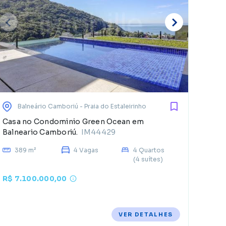
E
d
Balneário Camboriú
- Praia do Estaleirinho
Casa no Condominio Green Ocean em
Balneario Camboriú.
IM44429
389 m²
4 Vagas
4 Quartos
(4 suítes)
R$ 7.100.000,00
VER DETALHES