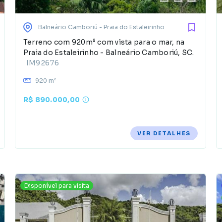
Balneário Camboriú
- Praia do Estaleirinho
Terreno com 920m² com vista para o mar, na
Praia do Estaleirinho - Balneário Camboriú, SC.
IM92676
920 m²
R$ 890.000,00
VER DETALHES
Disponível para visita