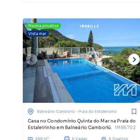
Piscina privativa
Vista mar
Balneário Camboriú
- Praia do Estaleirinho
Casa no Condomínio Quinta do Mar na Praia do
Estaleirinho em Balneário Camboriú.
IM86702
268 m²
6 Vagas
5 Quartos