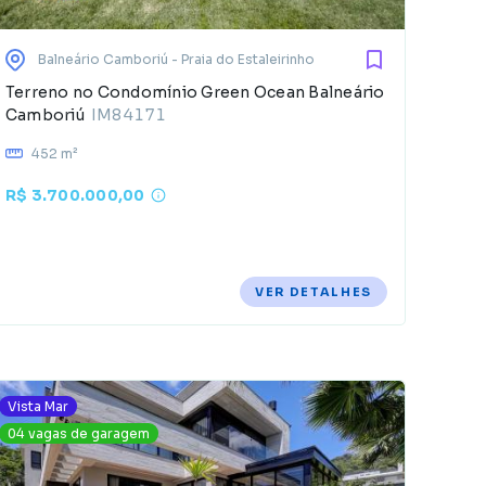
Balneário Camboriú
- Praia do Estaleirinho
Terreno no Condomínio Green Ocean Balneário
Camboriú
IM84171
452 m²
R$ 3.700.000,00
VER DETALHES
Vista Mar
04 vagas de garagem