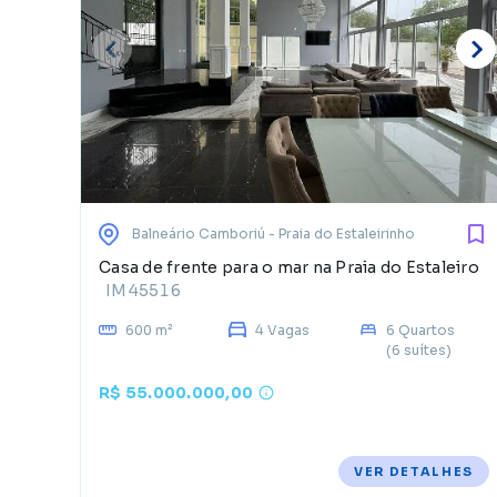
Balneário Camboriú
- Praia do Estaleirinho
Casa de frente para o mar na Praia do Estaleiro
IM45516
600 m²
4 Vagas
6 Quartos
(6 suítes)
R$ 55.000.000,00
VER DETALHES