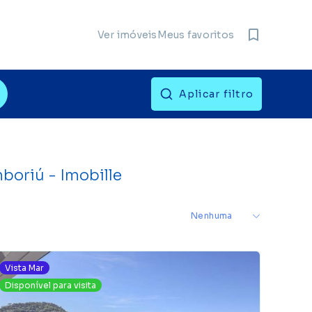
Meus favoritos
Ver imóveis
iltros
Aplicar filtro
boriú - Imobille
Vista Mar
Disponível para visita