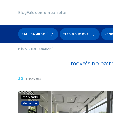
Blog
Fale com um corretor
BAL. CAMBORIÚ
TIPO DO IMÓVEL
VEN
Início
Bal. Camboriú
Imóveis no bair
12
imóveis
Mobiliado
Vista mar