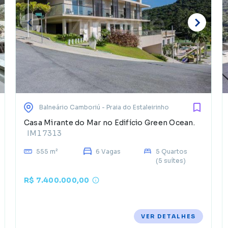
Balneário Camboriú
- Praia do Estaleirinho
Casa Mirante do Mar no Edifício Green Ocean.
IM17313
555 m²
6 Vagas
5 Quartos
(5 suítes)
R$ 7.400.000,00
VER DETALHES