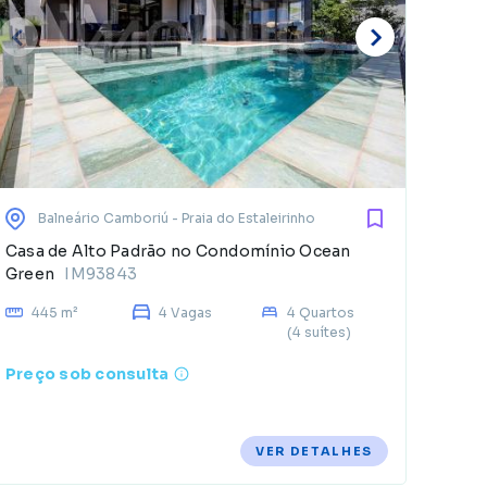
Balneário Camboriú
- Praia do Estaleirinho
Casa de Alto Padrão no Condomínio Ocean
Green
IM93843
445 m²
4 Vagas
4 Quartos
(4 suítes)
Preço sob consulta
VER DETALHES