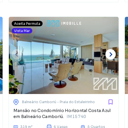
Aceita Permuta
Vista Mar
Balneário Camboriú
- Praia do Estaleirinho
Mansão no Condomínio Horizontal Costa Azul
em Balneário Camboriú.
IM15740
319 m²
6 Vagas
5 Quartos