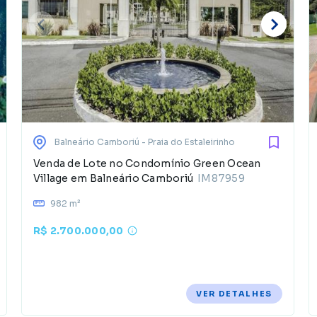
Balneário Camboriú
- Praia do Estaleirinho
Venda de Lote no Condomínio Green Ocean
Village em Balneário Camboriú
IM87959
982 m²
R$ 2.700.000,00
VER DETALHES