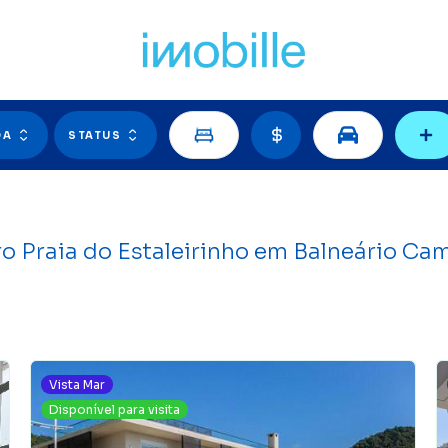
F
DA
STATUS
ro Praia do Estaleirinho em Balneário Cam
Vista Mar
Disponível para visita