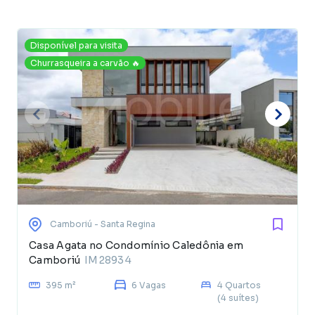
Disponível para visita
Churrasqueira a carvão 🔥
Camboriú
- Santa Regina
Casa Agata no Condomínio Caledônia em
Camboriú
IM28934
395 m²
6 Vagas
4 Quartos
(4 suítes)