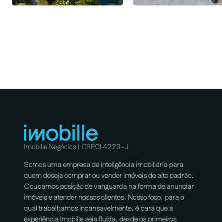
Imobille Negócios | CRECI 4223-J
Somos uma empresa de inteligência imobiliária para
quem deseja comprar ou vender imóveis de alto padrão.
Ocupamos posição de vanguarda na forma de anunciar
imóveis e atender nossos clientes. Nosso foco, para o
qual trabalhamos incansavelmente, é para que a
experiência Imobille seja fluída, desde os primeiros