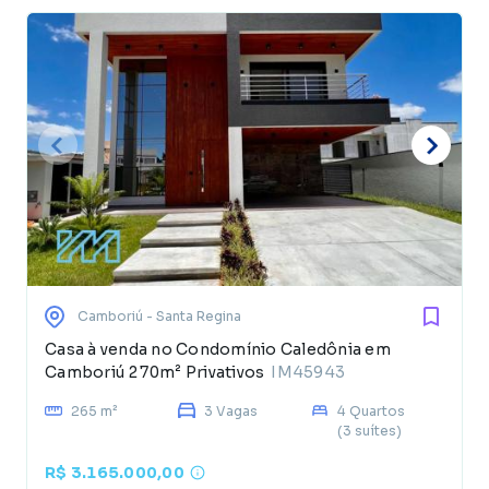
Camboriú
- Santa Regina
Casa à venda no Condomínio Caledônia em
Camboriú 270m² Privativos
IM45943
265 m²
3 Vagas
4 Quartos
(3 suítes)
R$ 3.165.000,00