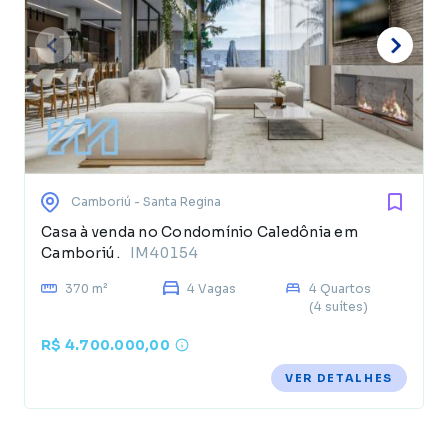
Camboriú
- Santa Regina
Casa à venda no Condomínio Caledônia em
Camboriú .
IM40154
370 m²
4 Vagas
4 Quartos
(4 suítes)
R$ 4.700.000,00
VER DETALHES