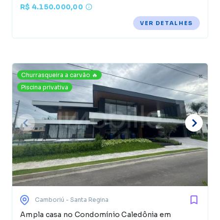
R$ 4.150.000,00
VER DETALHES
Churrasqueira a carvão 🔥
Piscina privativa
Camboriú
- Santa Regina
Ampla casa no Condomínio Caledônia em