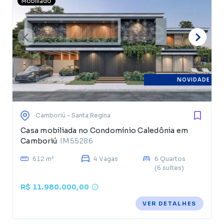
Mobiliado
NOVIDADE
Camboriú
- Santa Regina
Casa mobiliada no Condomínio Caledônia em
Camboriú
IM55286
612 m²
4 Vagas
6 Quartos
(6 suítes)
R$ 11.980.000,00
VER DETALHES