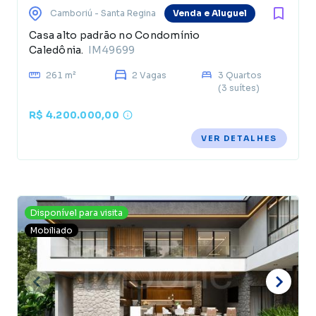
Camboriú
- Santa Regina
Venda e Aluguel
Casa alto padrão no Condomínio
Caledônia.
IM49699
261 m²
2 Vagas
3 Quartos
(3 suítes)
R$ 4.200.000,00
VER DETALHES
Disponível para visita
Mobiliado