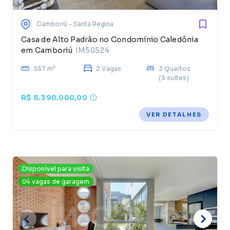
Camboriú
- Santa Regina
Casa de Alto Padrão no Condomínio Caledônia
em Camboriú
IM50524
357 m²
2 Vagas
3 Quartos
(3 suítes)
R$ 5.390.000,00
VER DETALHES
Disponível para visita
04 vagas de garagem