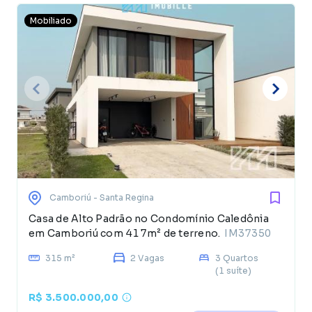
Mobiliado
Camboriú
- Santa Regina
Casa de Alto Padrão no Condomínio Caledônia
em Camboriú com 417m² de terreno.
IM37350
315 m²
2 Vagas
3 Quartos
(1 suíte)
R$ 3.500.000,00