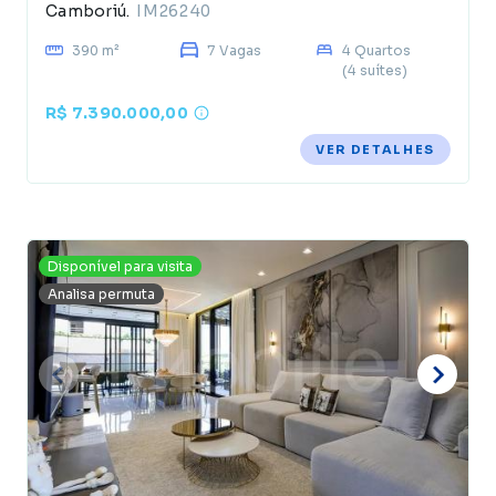
Camboriú.
IM26240
390 m²
7 Vagas
4 Quartos
(4 suítes)
R$ 7.390.000,00
VER DETALHES
Disponível para visita
Analisa permuta