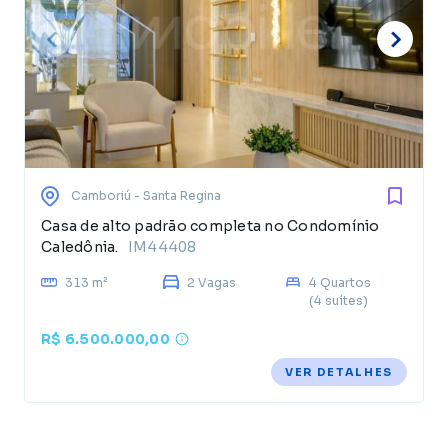
Camboriú
- Santa Regina
Casa de alto padrão completa no Condomínio
Caledônia.
IM44408
313 m²
2 Vagas
4 Quartos
(4 suítes)
R$ 6.500.000,00
VER DETALHES