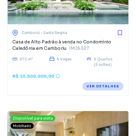
Camboriú
- Santa Regina
Casa de Alto Padrão à venda no Condomínio
Caledônia em Camboriu.
IM26327
672 m²
6 Vagas
5 Quartos
(5 suítes)
R$ 10.500.000,00
VER DETALHES
Disponível para visita
Mobiliado