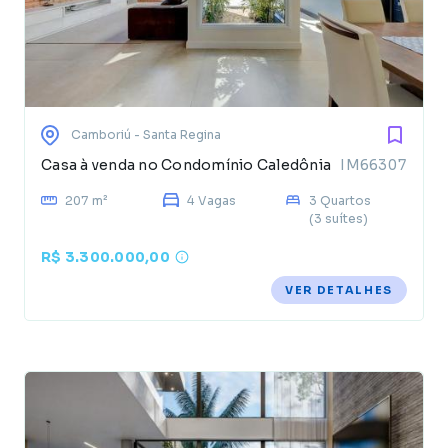
Camboriú
- Santa Regina
Casa à venda no Condomínio Caledônia
IM66307
207 m²
4 Vagas
3 Quartos
(3 suítes)
R$ 3.300.000,00
VER DETALHES