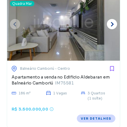
Quadra Mar
Balneário Camboriú
- Centro
Apartamento a venda no Edifício Aldebaran em
Balneário Camboriú
IM75581
186 m²
1 Vagas
3 Quartos
(1 suíte)
R$ 3.500.000,00
VER DETALHES