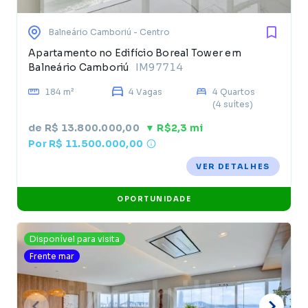
Balneário Camboriú
- Centro
Apartamento no Edifício Boreal Tower em
Balneário Camboriú
IM97714
184 m²
4 Vagas
4 Quartos
(4 suítes)
de R$ 13.800.000,00
▼ R$2,3 mi
Por R$ 11.500.000,00
VER DETALHES
OPORTUNIDADE
Disponível para visita
Frente mar