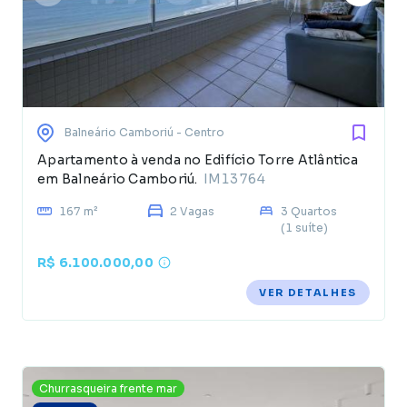
Balneário Camboriú
- Centro
Apartamento à venda no Edifício Torre Atlântica
em Balneário Camboriú.
IM13764
167 m²
2 Vagas
3 Quartos
(1 suíte)
R$ 6.100.000,00
VER DETALHES
Churrasqueira frente mar