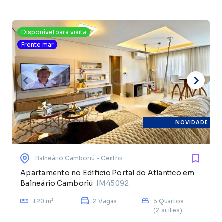
Disponível para visita
Frente mar
NOVIDADE
Balneário Camboriú
- Centro
Apartamento no Edificio Portal do Atlantico em
Balneário Camboriú
IM45092
120 m²
2 Vagas
3 Quartos
(2 suítes)