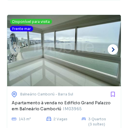
Disponível para visita
Frente mar
Balneário Camboriú
- Barra Sul
Apartamento à venda no Edifício Grand Palazzo
em Balneário Camboriú
IM03965
143 m²
2 Vagas
3 Quartos
(3 suítes)