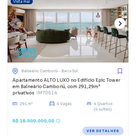
Vista mar
Balneário Camboriú
- Barra Sul
Apartamento ALTO LUXO no Edifício Epic Tower
em Balneário Camboriú, com 291,29m²
privativos
IM70514
291 m²
4 Vagas
4 Quartos
(4 suítes)
R$ 18.500.000,00
VER DETALHES