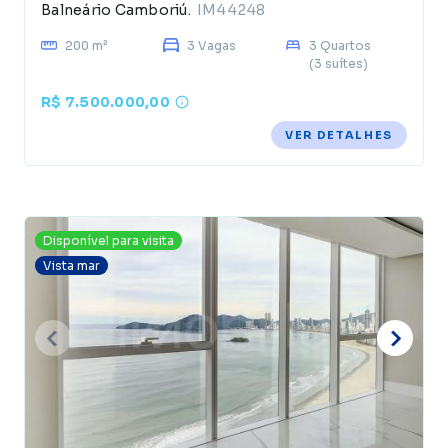
Balneário Camboriú.
IM44248
200 m²
3 Vagas
3 Quartos
(3 suítes)
R$ 7.500.000,00
VER DETALHES
Disponível para visita
Vista mar