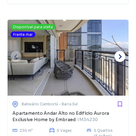
Disponível para visita
Frente mar
Balneário Camboriú
- Barra Sul
Apartamento Andar Alto no Edifício Aurora
Exclusive Home by Embraed
IM34230
230 m²
5 Vagas
5 Quartos
(5 suítes)