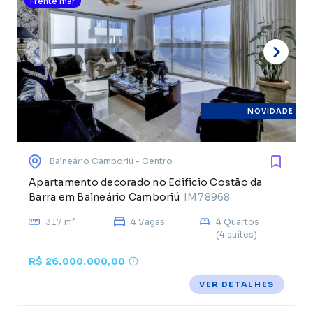
Frente mar
NOVIDADE
Balneário Camboriú
- Centro
Apartamento decorado no Edificio Costão da
Barra em Balneário Camboriú
IM78968
317 m²
4 Vagas
4 Quartos
(4 suítes)
R$ 26.000.000,00
VER DETALHES