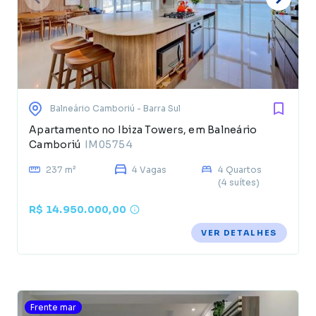
Balneário Camboriú
- Barra Sul
Apartamento no Ibiza Towers, em Balneário
Camboriú
IM05754
237 m²
4 Vagas
4 Quartos
(4 suítes)
R$ 14.950.000,00
VER DETALHES
Frente mar