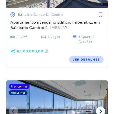
Balneário Camboriú
- Centro
Apartamento à venda no Edifício Imperatriz, em
Balneário Camboriú.
IM83147
220 m²
1 Vagas
3 Quartos
(1 suíte)
R$ 4.500.000,00
VER DETALHES
Frente mar
Vista mar