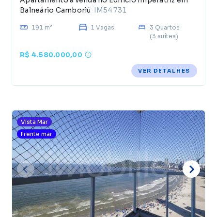
Apartamento à venda no Edifício Imperatriz em
Balneário Camboriú
IM54731
191 m²
1 Vagas
3 Quartos
(3 suítes)
R$ 4.580.000,00
VER DETALHES
Vista Mar
Frente mar