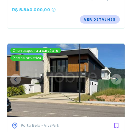
R$ 5.840.000,00
VER DETALHES
Churrasqueira a carvão 🔥
Piscina privativa
Porto Belo
- VivaPark