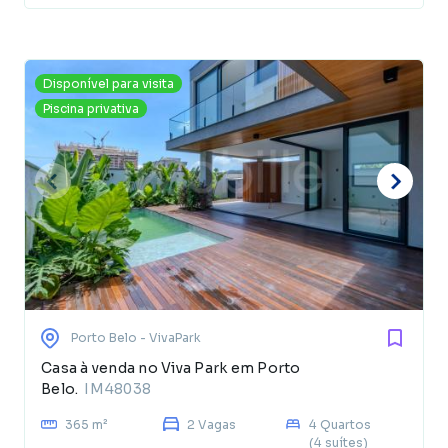
Disponível para visita
Piscina privativa
Porto Belo
- VivaPark
Casa à venda no Viva Park em Porto
Belo.
IM48038
365 m²
2 Vagas
4 Quartos
(4 suítes)