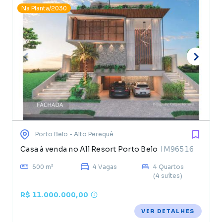
Na Planta/2030
Porto Belo
- Alto Perequê
Casa à venda no All Resort Porto Belo
IM96516
500 m²
4 Vagas
4 Quartos
(4 suítes)
R$ 11.000.000,00
VER DETALHES