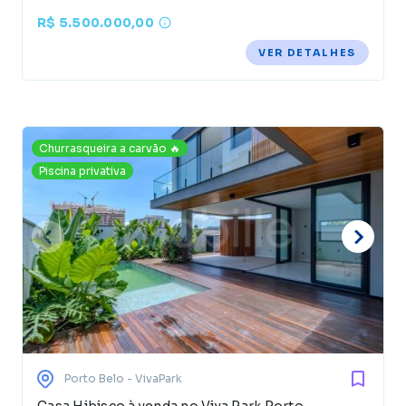
R$ 5.500.000,00
VER DETALHES
Churrasqueira a carvão 🔥
Piscina privativa
Porto Belo
- VivaPark