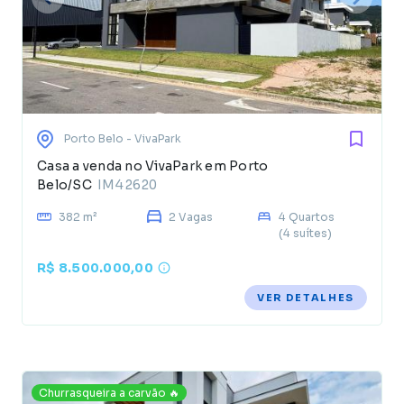
Porto Belo
- VivaPark
Casa a venda no VivaPark em Porto
Belo/SC
IM42620
382 m²
2 Vagas
4 Quartos
(4 suítes)
R$ 8.500.000,00
VER DETALHES
Churrasqueira a carvão 🔥