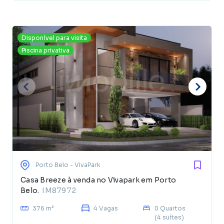
Disponível para visita
Piscina privativa
Porto Belo
- VivaPark
Casa Breeze à venda no Vivapark em Porto
Belo.
IM87972
376 m²
4 Vagas
0 Quartos
(4 suítes)