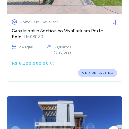
Porto Belo
- VivaPark
Casa Mobius Section no VivaPark em Porto
Belo.
IM03830
2 Vagas
3 Quartos
(3 suítes)
R$ 6.100.000,00
VER DETALHES