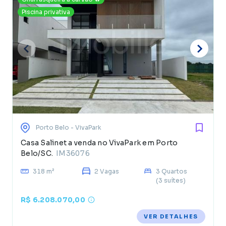
Piscina privativa
Porto Belo
- VivaPark
Casa Salinet a venda no VivaPark em Porto
Belo/SC.
IM36076
318 m²
2 Vagas
3 Quartos
(3 suítes)
R$ 6.208.070,00
VER DETALHES