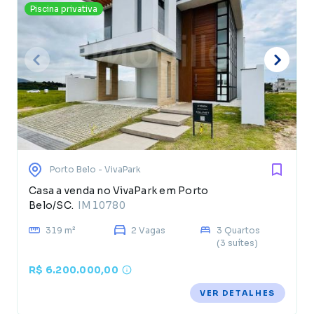
Piscina privativa
Porto Belo
- VivaPark
Casa a venda no VivaPark em Porto
Belo/SC.
IM10780
319 m²
2 Vagas
3 Quartos
(3 suítes)
R$ 6.200.000,00
VER DETALHES