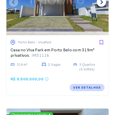
Porto Belo
- VivaPark
Casa no Viva Park em Porto Belo com 319m²
privativos.
IM31116
319 m²
2 Vagas
3 Quartos
(3 suítes)
R$ 5.500.000,00
VER DETALHES
Churrasqueira a carvão 🔥