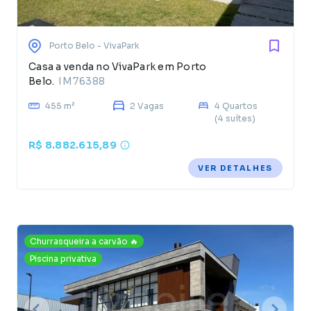
Porto Belo
- VivaPark
Casa a venda no VivaPark em Porto
Belo.
IM76388
455 m²
2 Vagas
4 Quartos
(4 suítes)
R$ 8.882.615,89
VER DETALHES
Churrasqueira a carvão 🔥
Piscina privativa