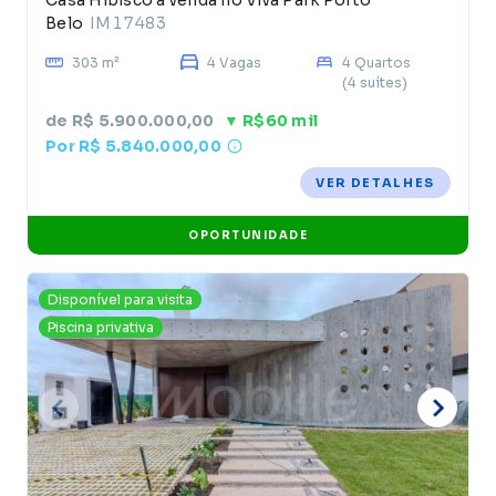
Casa Hibisco à venda no Viva Park Porto
Belo
IM17483
303 m²
4 Vagas
4 Quartos
(4 suítes)
de R$ 5.900.000,00
▼ R$60 mil
Por R$ 5.840.000,00
VER DETALHES
OPORTUNIDADE
Disponível para visita
Piscina privativa