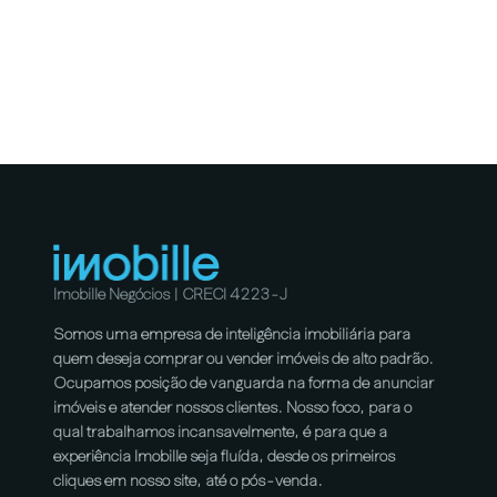
Imobille Negócios | CRECI 4223-J
Somos uma empresa de inteligência imobiliária para
quem deseja comprar ou vender imóveis de alto padrão.
Ocupamos posição de vanguarda na forma de anunciar
imóveis e atender nossos clientes. Nosso foco, para o
qual trabalhamos incansavelmente, é para que a
experiência Imobille seja fluída, desde os primeiros
cliques em nosso site, até o pós-venda.