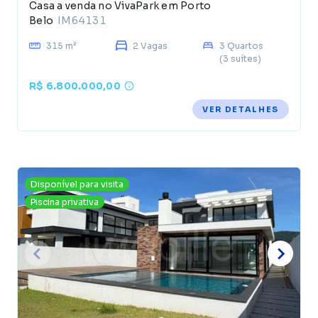
Casa a venda no VivaPark em Porto
Belo
IM64131
315 m²
2 Vagas
3 Quartos
(3 suítes)
R$ 6.800.000,00
VER DETALHES
Disponível para visita
Piscina privativa