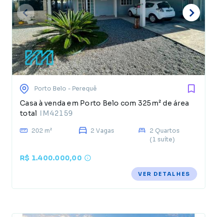
Porto Belo
- Perequê
Casa à venda em Porto Belo com 325m² de área
total
IM42159
202 m²
2 Vagas
2 Quartos
(1 suíte)
R$ 1.400.000,00
VER DETALHES