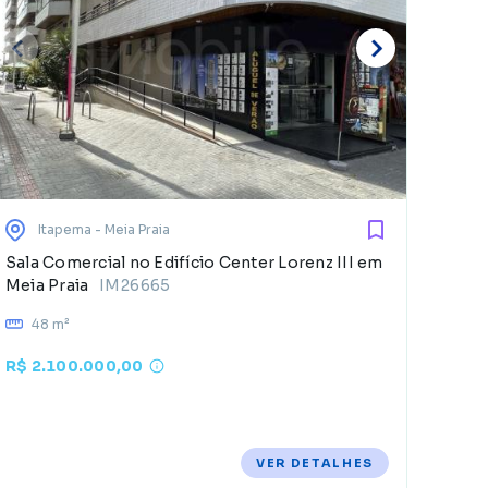
E
d
Itapema
- Meia Praia
Sala Comercial no Edifício Center Lorenz III em
Meia Praia
IM26665
48 m²
R$ 2.100.000,00
VER DETALHES