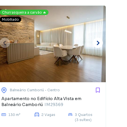
Churrasqueira a carvão 🔥
Mobiliado
E
d
Balneário Camboriú
- Centro
Apartamento no Edifício Alta Vista em
Balneário Camboriú
IM29369
130 m²
2 Vagas
3 Quartos
(3 suítes)