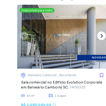
Disponível para visita
NOVIDAD
Balneário Camboriú
- Barra Norte
Sala comercial no Edificio Evolution Corporate
em Balneário Camboriú SC.
IM30333
50 m²
1 Vagas
R$ 1.050.000,00