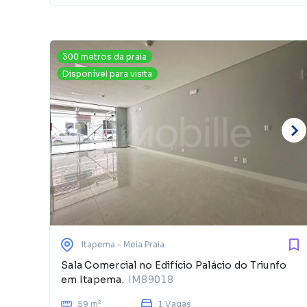
300 metros da praia
Disponível para visita
Itapema
- Meia Praia
Sala Comercial no Edifício Palácio do Triunfo
em Itapema.
IM89018
59 m²
1 Vagas