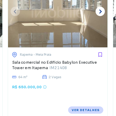
Itapema
- Meia Praia
Sala comercial no Edifício Babylon Executive
Tower em Itapema
IM21408
64 m²
2 Vagas
R$ 650.000,00
VER DETALHES