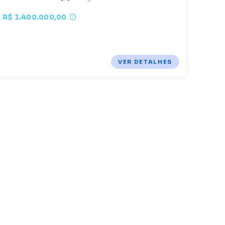
R$ 1.400.000,00
VER DETALHES
E
d