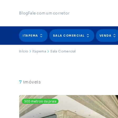
Blog
Fale com um corretor
ITAPEMA
SALA COMERCIAL
VENDA
Início
Itapema
Sala Comercial
7
imóveis
300 metros da praia