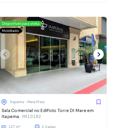
Disponível para visita
Mobiliado
E
d
Itapema
- Meia Praia
Sala Comercial no Edifício Torre Di Mare em
Itapema.
IM10182
127 m²
2 Vagas