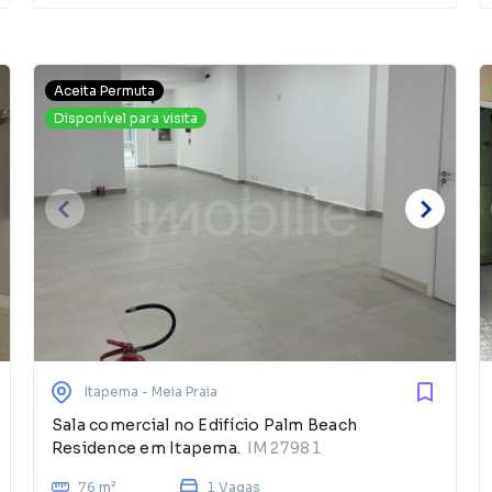
Aceita Permuta
Disponível para visita
Itapema
- Meia Praia
Sala comercial no Edifício Palm Beach
Residence em Itapema.
IM27981
76 m²
1 Vagas