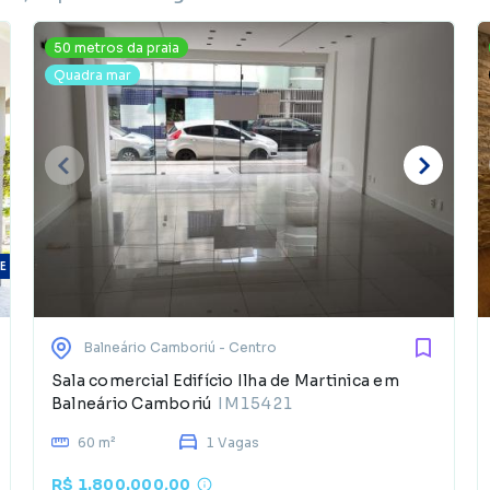
50 metros da praia
Quadra mar
E
Balneário Camboriú
- Centro
Sala comercial Edifício Ilha de Martinica em
Balneário Camboriú
IM15421
60 m²
1 Vagas
R$ 1.800.000,00