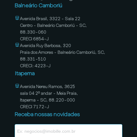
Balneário Camboriú
Avenida Brasil, 3322 - Sala 22
Centro - Balneário Camboriú - SC,
88.330-060
CRECI 6854-J
Avenida Ruy Barbosa, 320
Praia dos Amores - Balneário Camboriú, SC,
88.331-510
CRECI: 4223-J
Itapema
Avenida Nereu Ramos, 3625
sala 04 2º andar - Meia Praia,
Itapema - SC, 88.220-000
CRECI 7172-J
Receba nossas novidades