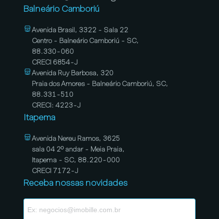
Balneário Camboriú
Avenida Brasil, 3322 - Sala 22
Centro - Balneário Camboriú - SC,
88.330-060
CRECI 6854-J
Avenida Ruy Barbosa, 320
Praia dos Amores - Balneário Camboriú, SC,
88.331-510
CRECI: 4223-J
Itapema
Avenida Nereu Ramos, 3625
sala 04 2º andar - Meia Praia,
Itapema - SC, 88.220-000
CRECI 7172-J
Receba nossas novidades