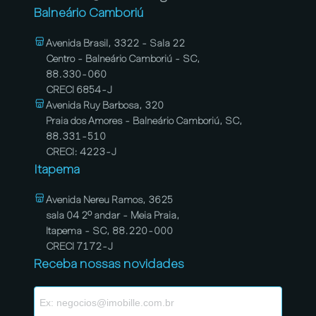
Balneário Camboriú
Avenida Brasil, 3322 - Sala 22
Centro - Balneário Camboriú - SC,
88.330-060
CRECI 6854-J
Avenida Ruy Barbosa, 320
Praia dos Amores - Balneário Camboriú, SC,
88.331-510
CRECI: 4223-J
Itapema
Avenida Nereu Ramos, 3625
sala 04 2º andar - Meia Praia,
Itapema - SC, 88.220-000
CRECI 7172-J
Receba nossas novidades