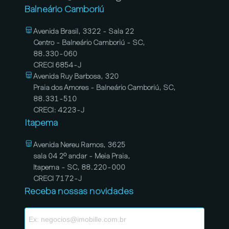
Balneário Camboriú
Avenida Brasil, 3322 - Sala 22
Centro - Balneário Camboriú - SC,
88.330-060
CRECI 6854-J
Avenida Ruy Barbosa, 320
Praia dos Amores - Balneário Camboriú, SC,
88.331-510
CRECI: 4223-J
Itapema
Avenida Nereu Ramos, 3625
sala 04 2º andar - Meia Praia,
Itapema - SC, 88.220-000
CRECI 7172-J
Receba nossas novidades