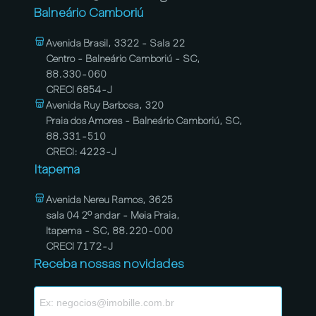
Balneário Camboriú
Avenida Brasil, 3322 - Sala 22
Centro - Balneário Camboriú - SC,
88.330-060
CRECI 6854-J
Avenida Ruy Barbosa, 320
Praia dos Amores - Balneário Camboriú, SC,
88.331-510
CRECI: 4223-J
Itapema
Avenida Nereu Ramos, 3625
sala 04 2º andar - Meia Praia,
Itapema - SC, 88.220-000
CRECI 7172-J
Receba nossas novidades