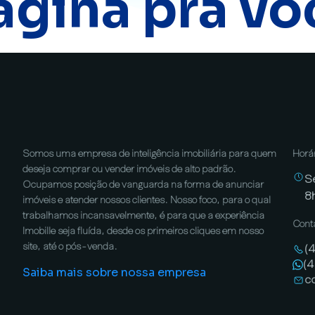
ágina pra vo
Somos uma empresa de inteligência imobiliária para quem
Horá
deseja comprar ou vender imóveis de alto padrão.
S
Ocupamos posição de vanguarda na forma de anunciar
8
imóveis e atender nossos clientes. Nosso foco, para o qual
trabalhamos incansavelmente, é para que a experiência
Cont
Imobille seja fluída, desde os primeiros cliques em nosso
site, até o pós-venda.
(
(
Saiba mais sobre nossa empresa
c