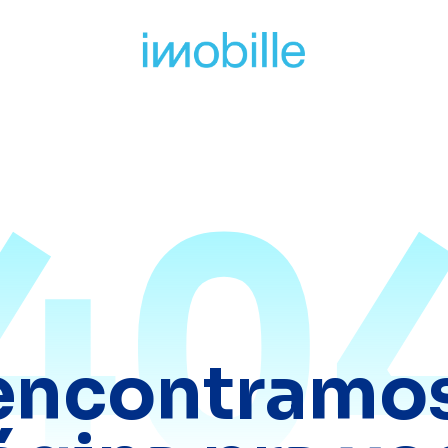
40
encontramos