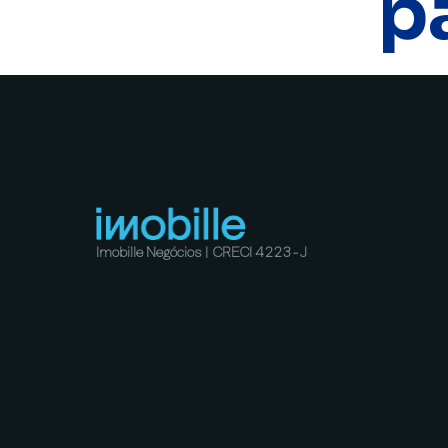
p
Imobille Negócios | CRECI 4223-J