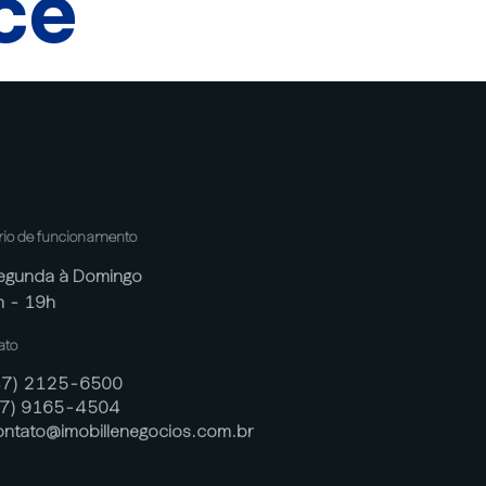
cê
rio de funcionamento
egunda à Domingo
h - 19h
ato
47) 2125-6500
47) 9165-4504
ontato@imobillenegocios.com.br