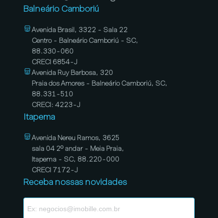
Balneário Camboriú
Avenida Brasil, 3322 - Sala 22
Centro - Balneário Camboriú - SC,
88.330-060
CRECI 6854-J
Avenida Ruy Barbosa, 320
Praia dos Amores - Balneário Camboriú, SC,
88.331-510
CRECI: 4223-J
Itapema
Avenida Nereu Ramos, 3625
sala 04 2º andar - Meia Praia,
Itapema - SC, 88.220-000
CRECI 7172-J
Receba nossas novidades