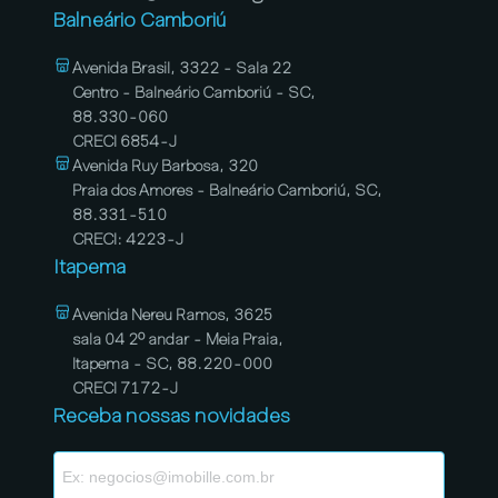
Balneário Camboriú
Avenida Brasil, 3322 - Sala 22
Centro - Balneário Camboriú - SC,
88.330-060
CRECI 6854-J
Avenida Ruy Barbosa, 320
Praia dos Amores - Balneário Camboriú, SC,
88.331-510
CRECI: 4223-J
Itapema
Avenida Nereu Ramos, 3625
sala 04 2º andar - Meia Praia,
Itapema - SC, 88.220-000
CRECI 7172-J
Receba nossas novidades