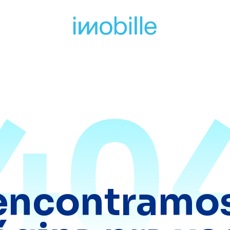
40
encontramos