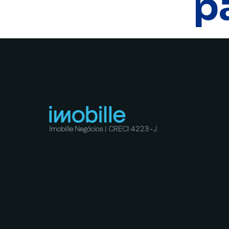
p
Imobille Negócios | CRECI 4223-J