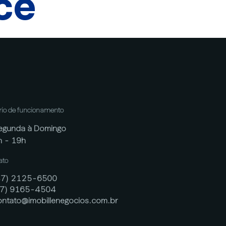
cê
rio de funcionamento
egunda à Domingo
h - 19h
ato
47) 2125-6500
47) 9165-4504
ontato@imobillenegocios.com.br