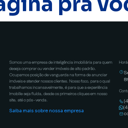
ágina pra vo
Somos uma empresa de inteligência imobiliária para quem
Horá
deseja comprar ou vender imóveis de alto padrão.
S
Ocupamos posição de vanguarda na forma de anunciar
8
imóveis e atender nossos clientes. Nosso foco, para o qual
trabalhamos incansavelmente, é para que a experiência
Cont
Imobille seja fluída, desde os primeiros cliques em nosso
site, até o pós-venda.
(
(
Saiba mais sobre nossa empresa
c