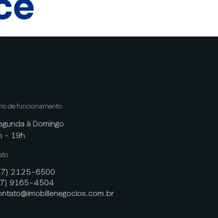
cê
rio de funcionamento
egunda à Domingo
h - 19h
ato
47) 2125-6500
47) 9165-4504
ontato@imobillenegocios.com.br