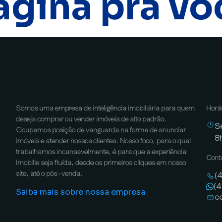
ágina pra vo
Somos uma empresa de inteligência imobiliária para quem
Horá
deseja comprar ou vender imóveis de alto padrão.
S
Ocupamos posição de vanguarda na forma de anunciar
8
imóveis e atender nossos clientes. Nosso foco, para o qual
trabalhamos incansavelmente, é para que a experiência
Cont
Imobille seja fluída, desde os primeiros cliques em nosso
site, até o pós-venda.
(
(
Saiba mais sobre nossa empresa
c