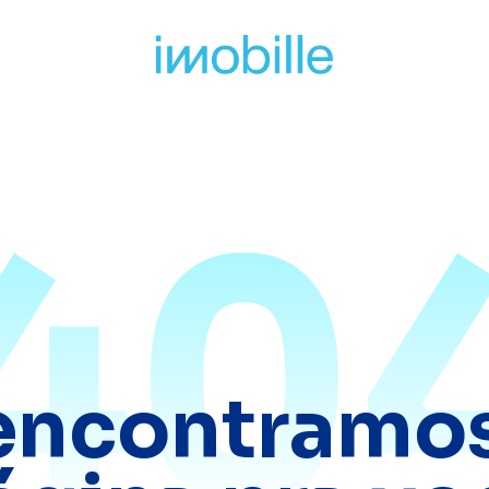
40
encontramos