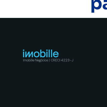
p
Imobille Negócios | CRECI 4223-J