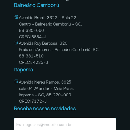
Balneário Camboriú
Avenida Brasil, 3322 - Sala 22
Centro - Balneário Camboriú - SC,
88.330-060
CRECI 6854-J
Avenida Ruy Barbosa, 320
Praia dos Amores - Balneário Camboriú, SC,
88.331-510
CRECI: 4223-J
Itapema
Avenida Nereu Ramos, 3625
sala 04 2º andar - Meia Praia,
Itapema - SC, 88.220-000
CRECI 7172-J
Receba nossas novidades