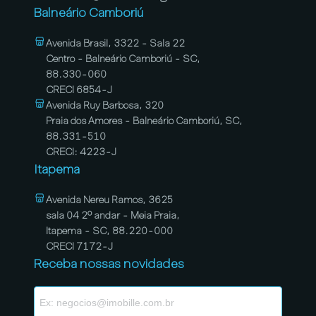
Balneário Camboriú
Avenida Brasil, 3322 - Sala 22
Centro - Balneário Camboriú - SC,
88.330-060
CRECI 6854-J
Avenida Ruy Barbosa, 320
Praia dos Amores - Balneário Camboriú, SC,
88.331-510
CRECI: 4223-J
Itapema
Avenida Nereu Ramos, 3625
sala 04 2º andar - Meia Praia,
Itapema - SC, 88.220-000
CRECI 7172-J
Receba nossas novidades