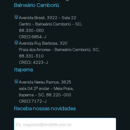
Balneário Camboriú
Avenida Brasil, 3322 - Sala 22
Centro - Balneário Camboriú - SC,
88.330-060
CRECI 6854-J
Avenida Ruy Barbosa, 320
Praia dos Amores - Balneário Camboriú, SC,
88.331-510
CRECI: 4223-J
Itapema
Avenida Nereu Ramos, 3625
sala 04 2º andar - Meia Praia,
Itapema - SC, 88.220-000
CRECI 7172-J
Receba nossas novidades