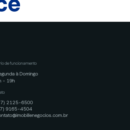
cê
rio de funcionamento
egunda à Domingo
h - 19h
ato
47) 2125-6500
47) 9165-4504
ontato@imobillenegocios.com.br