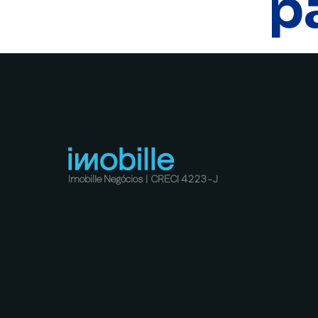
p
Imobille Negócios | CRECI 4223-J