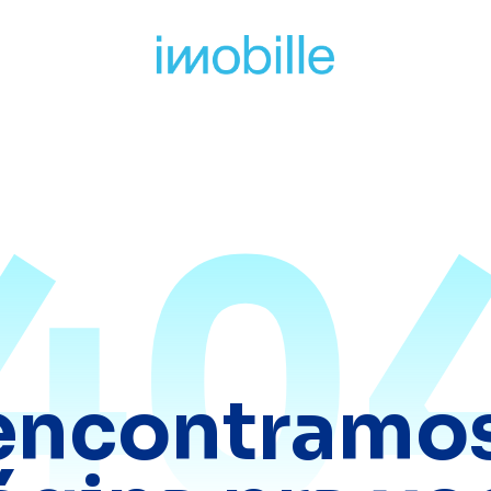
40
encontramos