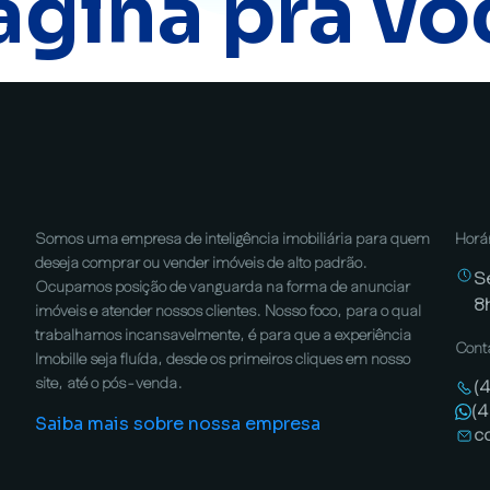
ágina pra vo
Somos uma empresa de inteligência imobiliária para quem
Horá
deseja comprar ou vender imóveis de alto padrão.
S
Ocupamos posição de vanguarda na forma de anunciar
8
imóveis e atender nossos clientes. Nosso foco, para o qual
trabalhamos incansavelmente, é para que a experiência
Cont
Imobille seja fluída, desde os primeiros cliques em nosso
site, até o pós-venda.
(
(
Saiba mais sobre nossa empresa
c