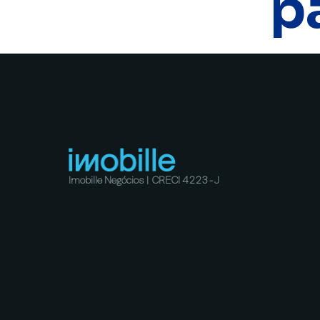
p
Imobille Negócios | CRECI 4223-J