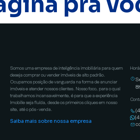
ágina pra vo
Somos uma empresa de inteligência imobiliária para quem
Horá
deseja comprar ou vender imóveis de alto padrão.
S
Ocupamos posição de vanguarda na forma de anunciar
8
imóveis e atender nossos clientes. Nosso foco, para o qual
trabalhamos incansavelmente, é para que a experiência
Cont
Imobille seja fluída, desde os primeiros cliques em nosso
site, até o pós-venda.
(
(
Saiba mais sobre nossa empresa
c