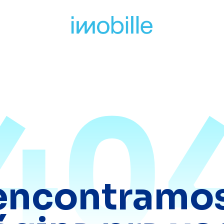
40
encontramos