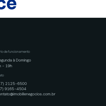
cê
rio de funcionamento
egunda à Domingo
h - 19h
ato
47) 2125-6500
47) 9165-4504
ontato@imobillenegocios.com.br