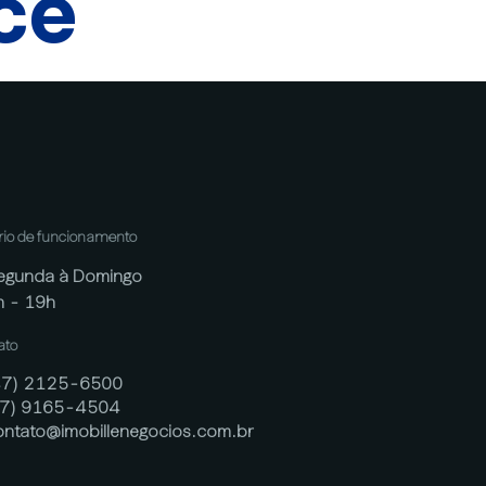
cê
rio de funcionamento
egunda à Domingo
h - 19h
ato
47) 2125-6500
47) 9165-4504
ontato@imobillenegocios.com.br