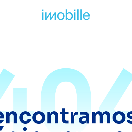
40
encontramos