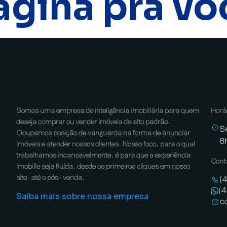
ágina pra vo
Somos uma empresa de inteligência imobiliária para quem
Horá
deseja comprar ou vender imóveis de alto padrão.
S
Ocupamos posição de vanguarda na forma de anunciar
8
imóveis e atender nossos clientes. Nosso foco, para o qual
trabalhamos incansavelmente, é para que a experiência
Cont
Imobille seja fluída, desde os primeiros cliques em nosso
site, até o pós-venda.
(
(
Saiba mais sobre nossa empresa
c