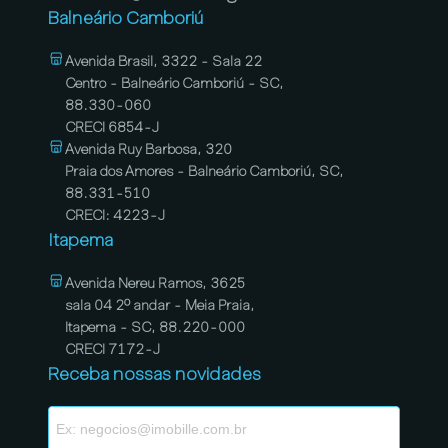
Balneário Camboriú
Avenida Brasil, 3322 - Sala 22
Centro - Balneário Camboriú - SC,
88.330-060
CRECI 6854-J
Avenida Ruy Barbosa, 320
Praia dos Amores - Balneário Camboriú, SC,
88.331-510
CRECI: 4223-J
Itapema
Avenida Nereu Ramos, 3625
sala 04 2º andar - Meia Praia,
Itapema - SC, 88.220-000
CRECI 7172-J
Receba nossas novidades