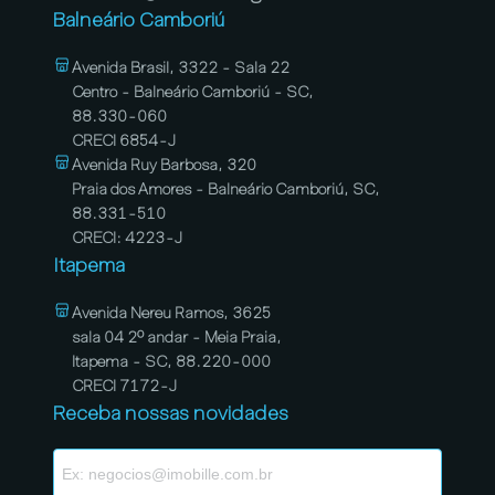
Balneário Camboriú
Avenida Brasil, 3322 - Sala 22
Centro - Balneário Camboriú - SC,
88.330-060
CRECI 6854-J
Avenida Ruy Barbosa, 320
Praia dos Amores - Balneário Camboriú, SC,
88.331-510
CRECI: 4223-J
Itapema
Avenida Nereu Ramos, 3625
sala 04 2º andar - Meia Praia,
Itapema - SC, 88.220-000
CRECI 7172-J
Receba nossas novidades