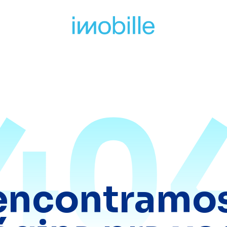
40
encontramos