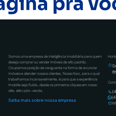
ágina pra vo
Somos uma empresa de inteligência imobiliária para quem
Horá
deseja comprar ou vender imóveis de alto padrão.
S
Ocupamos posição de vanguarda na forma de anunciar
8
imóveis e atender nossos clientes. Nosso foco, para o qual
trabalhamos incansavelmente, é para que a experiência
Cont
Imobille seja fluída, desde os primeiros cliques em nosso
site, até o pós-venda.
(
(
Saiba mais sobre nossa empresa
c