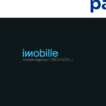
p
Imobille Negócios | CRECI 4223-J