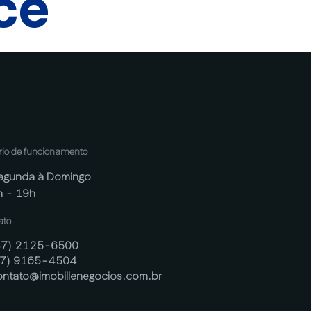
cê
rio de funcionamento
egunda à Domingo
h - 19h
ato
47) 2125-6500
47) 9165-4504
ontato@imobillenegocios.com.br