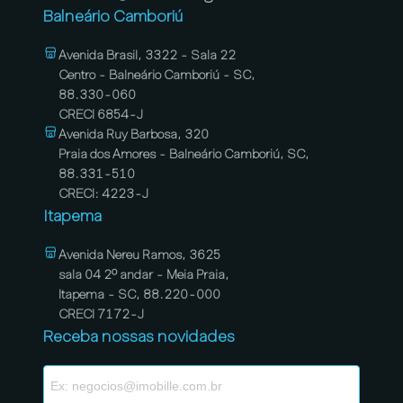
Balneário Camboriú
Avenida Brasil, 3322 - Sala 22
Centro - Balneário Camboriú - SC,
88.330-060
CRECI 6854-J
Avenida Ruy Barbosa, 320
Praia dos Amores - Balneário Camboriú, SC,
88.331-510
CRECI: 4223-J
Itapema
Avenida Nereu Ramos, 3625
sala 04 2º andar - Meia Praia,
Itapema - SC, 88.220-000
CRECI 7172-J
Receba nossas novidades