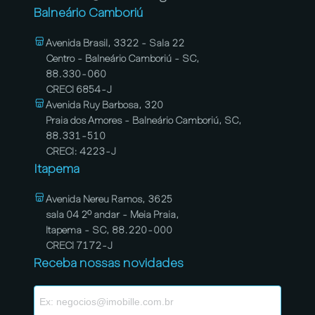
Balneário Camboriú
Avenida Brasil, 3322 - Sala 22
Centro - Balneário Camboriú - SC,
88.330-060
CRECI 6854-J
Avenida Ruy Barbosa, 320
Praia dos Amores - Balneário Camboriú, SC,
88.331-510
CRECI: 4223-J
Itapema
Avenida Nereu Ramos, 3625
sala 04 2º andar - Meia Praia,
Itapema - SC, 88.220-000
CRECI 7172-J
Receba nossas novidades