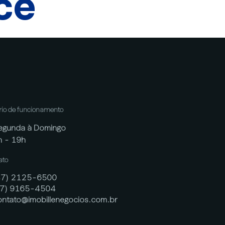
cê
rio de funcionamento
egunda à Domingo
h - 19h
ato
47) 2125-6500
47) 9165-4504
ontato@imobillenegocios.com.br