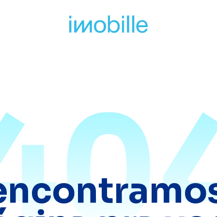
40
encontramos