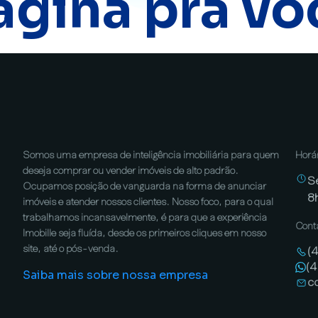
ágina pra vo
Somos uma empresa de inteligência imobiliária para quem
Horá
deseja comprar ou vender imóveis de alto padrão.
S
Ocupamos posição de vanguarda na forma de anunciar
8
imóveis e atender nossos clientes. Nosso foco, para o qual
trabalhamos incansavelmente, é para que a experiência
Cont
Imobille seja fluída, desde os primeiros cliques em nosso
site, até o pós-venda.
(
(
Saiba mais sobre nossa empresa
c