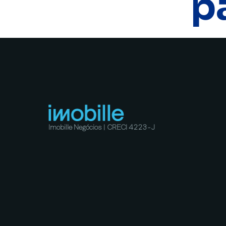
p
Imobille Negócios | CRECI 4223-J