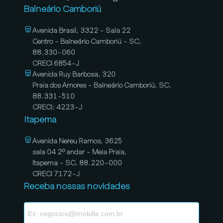
Balneário Camboriú
Avenida Brasil, 3322 - Sala 22
Centro - Balneário Camboriú - SC,
88.330-060
CRECI 6854-J
Avenida Ruy Barbosa, 320
Praia dos Amores - Balneário Camboriú, SC,
88.331-510
CRECI: 4223-J
Itapema
Avenida Nereu Ramos, 3625
sala 04 2º andar - Meia Praia,
Itapema - SC, 88.220-000
CRECI 7172-J
Receba nossas novidades