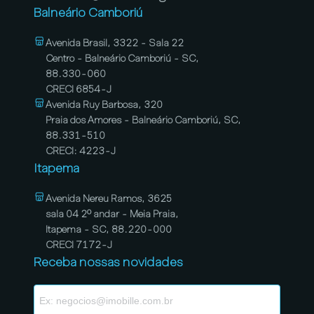
Balneário Camboriú
Avenida Brasil, 3322 - Sala 22
Centro - Balneário Camboriú - SC,
88.330-060
CRECI 6854-J
Avenida Ruy Barbosa, 320
Praia dos Amores - Balneário Camboriú, SC,
88.331-510
CRECI: 4223-J
Itapema
Avenida Nereu Ramos, 3625
sala 04 2º andar - Meia Praia,
Itapema - SC, 88.220-000
CRECI 7172-J
Receba nossas novidades