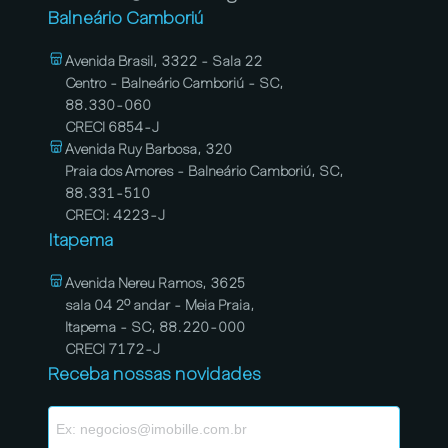
Balneário Camboriú
Avenida Brasil, 3322 - Sala 22
Centro - Balneário Camboriú - SC,
88.330-060
CRECI 6854-J
Avenida Ruy Barbosa, 320
Praia dos Amores - Balneário Camboriú, SC,
88.331-510
CRECI: 4223-J
Itapema
Avenida Nereu Ramos, 3625
sala 04 2º andar - Meia Praia,
Itapema - SC, 88.220-000
CRECI 7172-J
Receba nossas novidades