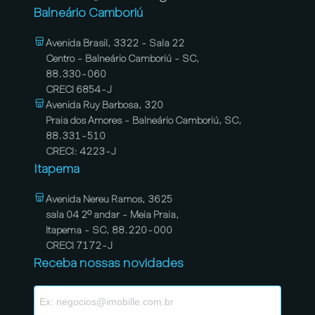
Balneário Camboriú
Avenida Brasil, 3322 - Sala 22
Centro - Balneário Camboriú - SC,
88.330-060
CRECI 6854-J
Avenida Ruy Barbosa, 320
Praia dos Amores - Balneário Camboriú, SC,
88.331-510
CRECI: 4223-J
Itapema
Avenida Nereu Ramos, 3625
sala 04 2º andar - Meia Praia,
Itapema - SC, 88.220-000
CRECI 7172-J
Receba nossas novidades