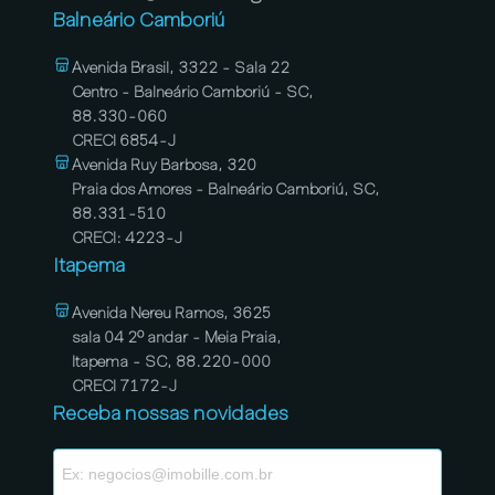
Balneário Camboriú
Avenida Brasil, 3322 - Sala 22
Centro - Balneário Camboriú - SC,
88.330-060
CRECI 6854-J
Avenida Ruy Barbosa, 320
Praia dos Amores - Balneário Camboriú, SC,
88.331-510
CRECI: 4223-J
Itapema
Avenida Nereu Ramos, 3625
sala 04 2º andar - Meia Praia,
Itapema - SC, 88.220-000
CRECI 7172-J
Receba nossas novidades