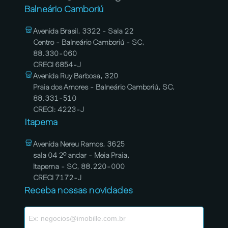
Balneário Camboriú
Avenida Brasil, 3322 - Sala 22
Centro - Balneário Camboriú - SC,
88.330-060
CRECI 6854-J
Avenida Ruy Barbosa, 320
Praia dos Amores - Balneário Camboriú, SC,
88.331-510
CRECI: 4223-J
Itapema
Avenida Nereu Ramos, 3625
sala 04 2º andar - Meia Praia,
Itapema - SC, 88.220-000
CRECI 7172-J
Receba nossas novidades