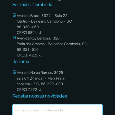
Balneário Camboriú
Avenida Brasil, 3322 - Sala 22
Centro - Balneário Camboriú - SC,
88.330-060
CRECI 6854-J
Avenida Ruy Barbosa, 320
Praia dos Amores - Balneário Camboriú, SC,
88.331-510
CRECI: 4223-J
Itapema
Avenida Nereu Ramos, 3625
sala 04 2º andar - Meia Praia,
Itapema - SC, 88.220-000
CRECI 7172-J
Receba nossas novidades