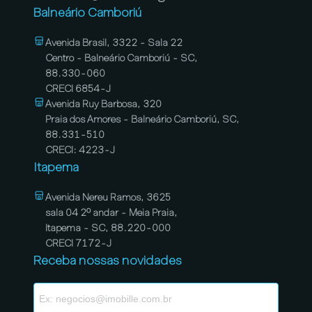
Balneário Camboriú
Avenida Brasil, 3322 - Sala 22
Centro - Balneário Camboriú - SC,
88.330-060
CRECI 6854-J
Avenida Ruy Barbosa, 320
Praia dos Amores - Balneário Camboriú, SC,
88.331-510
CRECI: 4223-J
Itapema
Avenida Nereu Ramos, 3625
sala 04 2º andar - Meia Praia,
Itapema - SC, 88.220-000
CRECI 7172-J
Receba nossas novidades