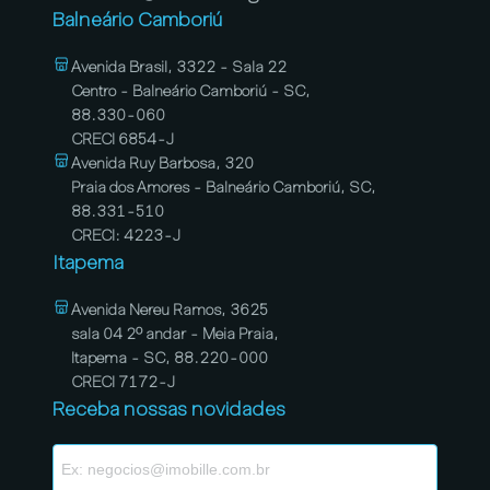
Balneário Camboriú
Avenida Brasil, 3322 - Sala 22
Centro - Balneário Camboriú - SC,
88.330-060
CRECI 6854-J
Avenida Ruy Barbosa, 320
Praia dos Amores - Balneário Camboriú, SC,
88.331-510
CRECI: 4223-J
Itapema
Avenida Nereu Ramos, 3625
sala 04 2º andar - Meia Praia,
Itapema - SC, 88.220-000
CRECI 7172-J
Receba nossas novidades