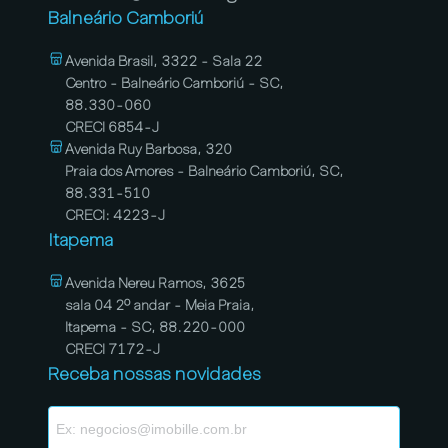
Balneário Camboriú
Avenida Brasil, 3322 - Sala 22
Centro - Balneário Camboriú - SC,
88.330-060
CRECI 6854-J
Avenida Ruy Barbosa, 320
Praia dos Amores - Balneário Camboriú, SC,
88.331-510
CRECI: 4223-J
Itapema
Avenida Nereu Ramos, 3625
sala 04 2º andar - Meia Praia,
Itapema - SC, 88.220-000
CRECI 7172-J
Receba nossas novidades