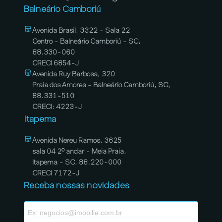
Balneário Camboriú
Avenida Brasil, 3322 - Sala 22
Centro - Balneário Camboriú - SC,
88.330-060
CRECI 6854-J
Avenida Ruy Barbosa, 320
Praia dos Amores - Balneário Camboriú, SC,
88.331-510
CRECI: 4223-J
Itapema
Avenida Nereu Ramos, 3625
sala 04 2º andar - Meia Praia,
Itapema - SC, 88.220-000
CRECI 7172-J
Receba nossas novidades