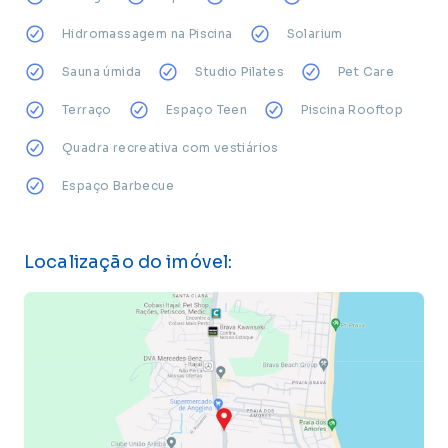
Hidromassagem na Piscina
Solarium
Sauna úmida
Studio Pilates
Pet Care
Terraço
Espaço Teen
Piscina Rooftop
Quadra recreativa com vestiários
Espaço Barbecue
Localização do imóvel: