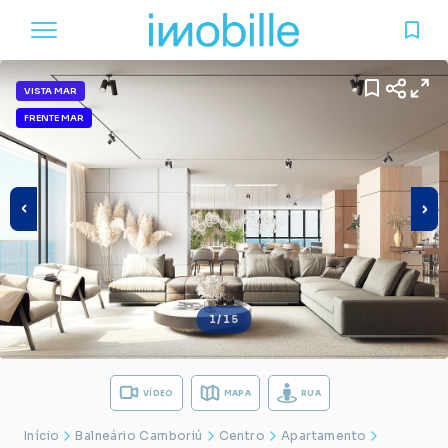
VISTA MAR
FRENTE MAR
1/15
VÍDEO
MAPA
RUA
Início
Balneário Camboriú
Centro
Apartamento