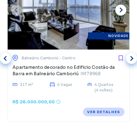
NOVIDADE
Balneário Camboriú
- Centro
Apartamento decorado no Edificio Costão da
Barra em Balneário Camboriú
IM78968
317 m²
4 Vagas
4 Quartos
(4 suítes)
R$ 26.000.000,00
VER DETALHES