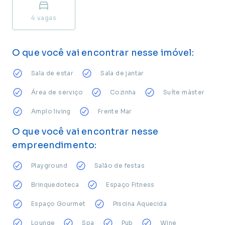
4
vagas
O que você vai encontrar nesse imóvel:
Sala de estar
Sala de jantar
Área de serviço
Cozinha
Suíte máster
Amplo living
Frente Mar
O que você vai encontrar nesse
empreendimento:
Playground
Salão de festas
Brinquedoteca
Espaço Fitness
Espaço Gourmet
Piscina Aquecida
Lounge
Spa
Pub
Wine