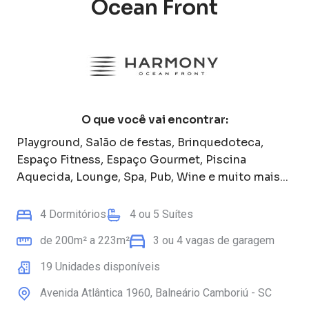
Ocean Front
O que você vai encontrar:
Playground, Salão de festas, Brinquedoteca,
Espaço Fitness, Espaço Gourmet, Piscina
Aquecida, Lounge, Spa, Pub, Wine
e muito mais...
4
Dormitórios
4
ou
5
Suítes
de
200
m² a
223
m²
3
ou
4
vagas de garagem
19
Unidades disponíveis
Avenida Atlântica
1960
,
Balneário Camboriú
-
SC