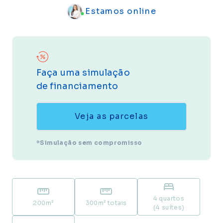
Estamos online
Faça uma simulação
de financiamento
Veja as parcelas
*Simulação sem compromisso
4 quartos
200
m²
300
m² totais
(4 suítes)