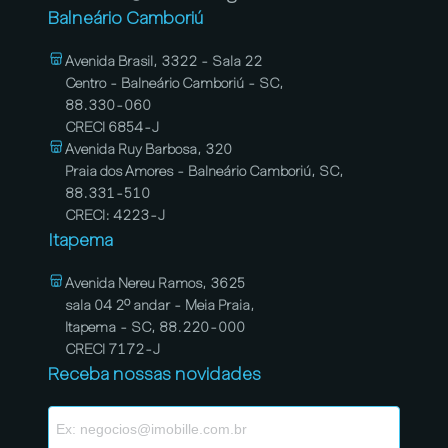
Balneário Camboriú
Avenida Brasil, 3322 - Sala 22
Centro - Balneário Camboriú - SC,
88.330-060
CRECI 6854-J
Avenida Ruy Barbosa, 320
Praia dos Amores - Balneário Camboriú, SC,
88.331-510
CRECI: 4223-J
Itapema
Avenida Nereu Ramos, 3625
sala 04 2º andar - Meia Praia,
Itapema - SC, 88.220-000
CRECI 7172-J
Receba nossas novidades