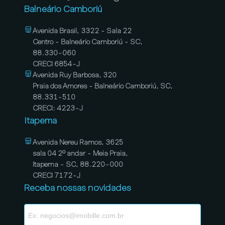
Balneário Camboriú
Avenida Brasil, 3322 - Sala 22
Centro - Balneário Camboriú - SC,
88.330-060
CRECI 6854-J
Avenida Ruy Barbosa, 320
Praia dos Amores - Balneário Camboriú, SC,
88.331-510
CRECI: 4223-J
Itapema
Avenida Nereu Ramos, 3625
sala 04 2º andar - Meia Praia,
Itapema - SC, 88.220-000
CRECI 7172-J
Receba nossas novidades